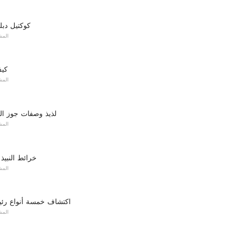
كوكتيل دبل
المش
كيف
المش
10 لذيذ وصفات جوز ال
المش
خرائط النبيذ 
المش
اكتشاف خمسة أنواع رئيس
المش