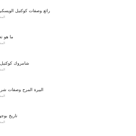
10 رائع وصفات كوكتيل الويسكي 
المش
ما هو ت
المش
شامروك كوكتيل 
المش
10 البيرة المرح وصفات ش
المش
تاريخ بوجول
المش