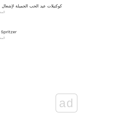
10 كوكتيلات عيد الحب الجميلة لإشعال 
المش
عصير الليمون Spritzer
المش
ad