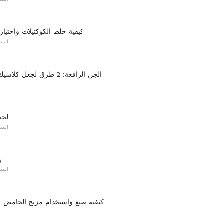
كيفية خلط الكوكتيلات واختيار
المش
الجن الرافعة: 2 طرق لجعل كلاسيك حبال كوكتيل
لحم
المش
ب
المش
كيفية صنع واستخدام مزيج الحامض ف