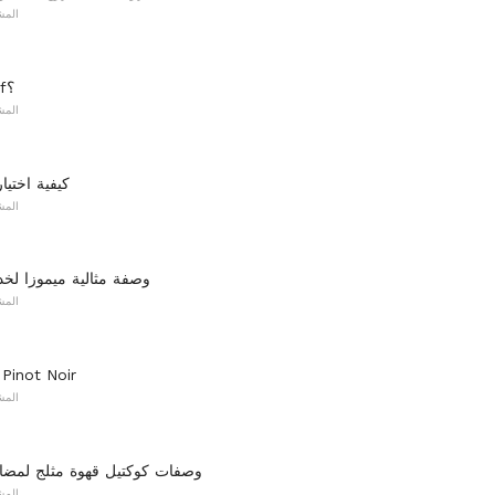
المش
ما هو Digestif؟
المش
كيفية اختيار
المش
وصفة مثالية ميموزا لخد
المش
مقدمة لخمور Pinot Noir
المش
8 وصفات كوكتيل قهوة مثلج لمضا
المش