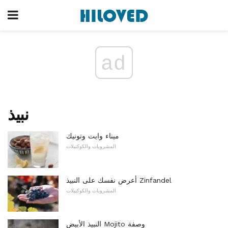
ad
نبيذ
ميناء وايت وتونيك
المشروبات والكوكتيلات
أعرض نفسك على النبيذ Zinfandel
المشروبات والكوكتيلات
النبيذ الأبيض Mojito وصفة