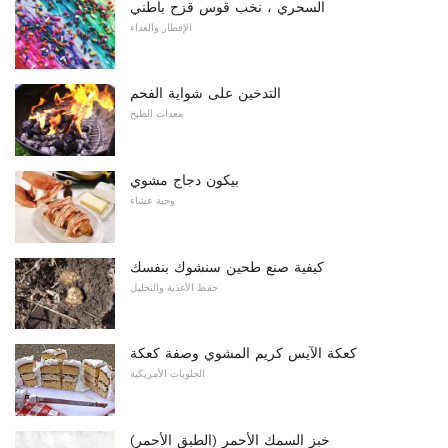
السحري ، نخب قوس قزح باطني
الإفطار والغداء
التدخين على شواية الفحم
معدات الطبخ
بيكون دجاج مشوي
وجبة عشاء
كيفية صنع طحين سنشوك بنفسك
حفظ الأغذية والتخليل
كعكة الآيس كريم المشوي وصفة كعكة
الحلويات الأمريكية
خبز السمك الأحمر (الطبق الأحمر)