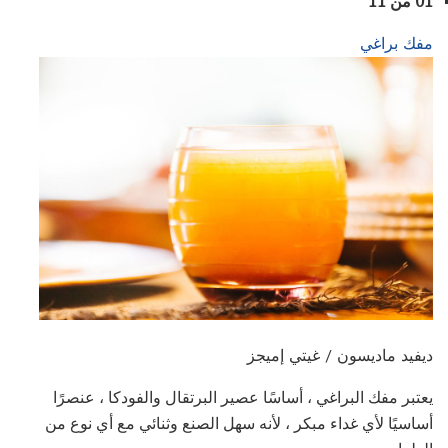
01 من 11
مفك براغي
ديفيد ماديسون / غيتي إميجز
يعتبر مفك البراغي ، أساسًا عصير البرتقال والفودكا ، عنصرًا
أساسيًا لأي غداء مبكر ، لأنه سهل الصنع وثنائي مع أي نوع من