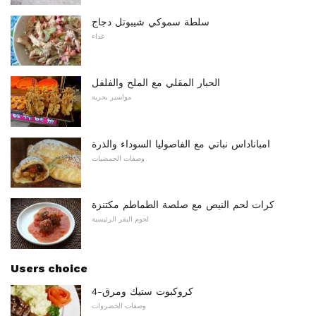
سلطة سموكي شيبوتل دجاج
غداء
الحبار المقلي مع الملح والفلفل
مواسير بحرية
امباناداس نباتي مع الفاصوليا السوداء والذرة
وصفات الحمضيات
كرات لحم النيص مع صلصة الطماطم مكتنزة
لحوم البقر الرئيسية
Users choice
4-كروكبوت ستيك ومرق
وصفات الخضروات