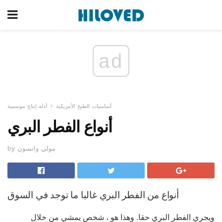
ad
أساسيات الطبخ الأمريكية
أدلة إنتاج موسمية
أنواع الفطر البري
by مولي واتسون
أنواع من الفطر البري غالبا ما توجد في السوق
ويجري الفطر البري حقا. وهذا هو ، شخص يمشي من خلال