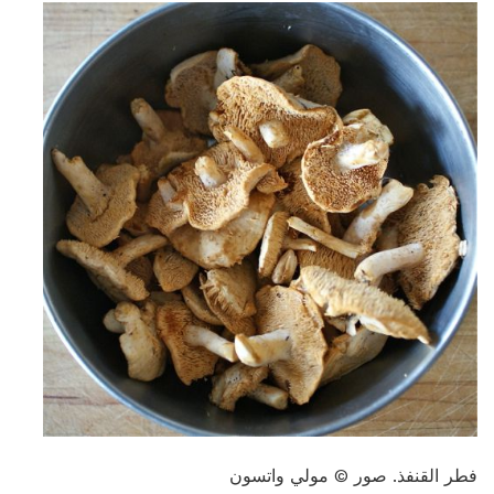
فطر القنفذ. صور © مولي واتسون