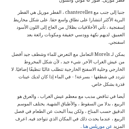
فطر موريل. صور © مولي واتسون
جنبا إلى جنب مع chanterelles ، الفطر موريل هي الفطر
البرية الأكثر انتشارا على نطاق واسع حقا. على شكل مخاريط
إسفنجية ، تأتي الأخلاقيات بظلال من العاج إلى اللون الأسود
العميق. لديهم نكهة وودسي خفيفة ومكونات رائعة بعد
اسفنجي.
يمكن لـ Morels التعامل مع التعرض للماء وشطف جيد أفضل
من عيش الغراب الآخر. شيء جيد ، لأن شكل المخروط
الخارجي وخلية الاسفنج الخارجية تتطلب غالبًا تنظيفًا إضافيًا. لا
تتردد في شطفها - بسرعة! - في الماء إذا كان لديك عينات
قذرة بشكل خاص.
أيضا في تناقض مدبب مع معظم عيش الغراب ، والعرق هو
الربيع ، بدلا من السقوط ، والأطباق الشهية. يختلف الموسم
الدقيق حسب المناخ ، ولكن يبدأ البحث عن الطعام في فصل
الربيع ، عندما يحدث ذلك في المكان الذي تتواجد فيه. اعرف
المزيد
عن موريلس هنا
.