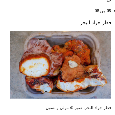
جدا.
05 من 08
فطر جراد البحر
فطر جراد البحر. صور © مولي واتسون