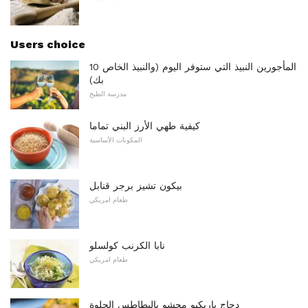
Users choice
10 المأجورين النبيذ التي ستوفر اليوم (والنبيذ الخاص
بك)
مدرسة الطبخ
كيفية طهي الأرز البني تماما
المكونات الأساسية
بيكون تشيز برجر قنابل
طعام امريكي
نابا الكرنب كولسلو
طعام امريكي
دجاج باربكيو محشو بالبطاطس الحلوة