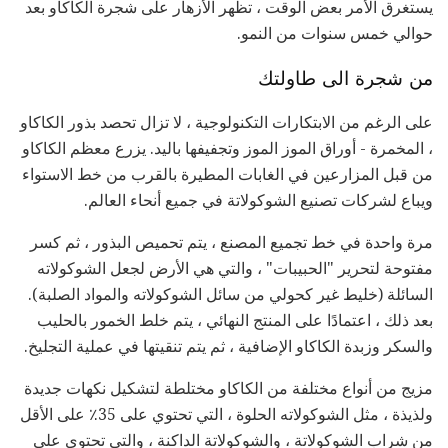
يستغرق الأمر بعض الوقت ، تظهر الأزهار على شجرة الكاكاو بعد
حوالي خمس سنوات من النمو.
من شجرة الى طاولتك
على الرغم من الابتكارات التكنولوجية ، لا تزال تحصد بذور الكاكاو
، المخمرة - أوراق الموز الموز وتجفيفها باليد. يزرع معظم الكاكاو
من قبل المزارعين في الغابات المطيرة بالقرب من خط الاستواء
ويباع لشركات تصنيع الشوكولاتة في جميع أنحاء العالم.
مرة واحدة في خط تجميع المصنع ، يتم تحميص البذور ، ثم كسر
مفتوحة لتحرير "الحبيبات" ، والتي هي الأرض لجعل الشوكولاته
السائلة (خليط غير كحولي من سائل الشوكولاته والمواد الصلبة).
بعد ذلك ، اعتمادًا على المنتج النهائي ، يتم خلط الخمور بالحليب
والسكر وزبدة الكاكاو الإضافية ، ثم يتم تنقيتها في عملية التجليخ.
مزيج من أنواع مختلفة من الكاكاو مختلطة لتشكيل نكهات جديدة
ولذيذة ، مثل الشوكولاته الحلوة ، التي تحتوي على 35٪ على الأقل
من شراب الشوكولاتة ، والشوكولاتة الداكنة ، والتي تحتوي على