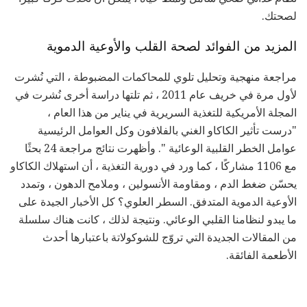
لصحتك.
المزيد من الفوائد لصحة القلب والأوعية الدموية
مراجعة منهجية وتحليل تلوي للمحاكمات المضبوطة ، التي نُشرت
لأول مرة في خريف عام 2011 ، ثم تلتها دراسة أخرى نُشرت في
المجلة الأمريكية للتغذية السريرية في يناير من هذا العام ،
"درست تأثير الكاكاو الغني بالفلافون وكل العوامل الرئيسية
عوامل الخطر القلبية الوعائية ". وأظهرت نتائج مراجعة 24 بحثًا
مع 1106 مشاركًا ، كما ورد في دورية التغذية ، أن استهلاك الكاكاو
يحسّن ضغط الدم ، ومقاومة الأنسولين ، وملامح الدهون ، وتمدد
الأوعية الدموية المتدفق. السطر العلوي؟ كل الأخبار الجيدة على
ما يبدو لنظامنا القلبي الوعائي. ونتيجة لذلك ، كانت هناك سلسلة
من المقالات الجديدة التي تروّج للشوكولاتة باعتبارها أحدث
الأطعمة الفائقة.