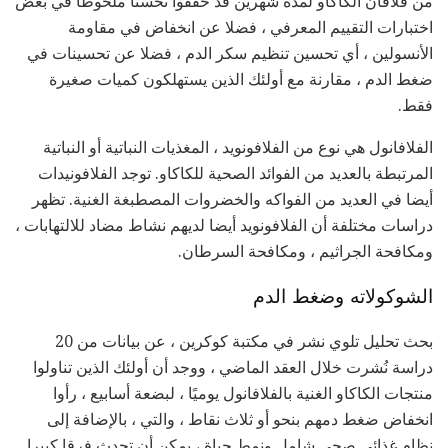
من فلافان الكاكاو لمدة شهرين قد حققوا تحسنا ملحوظا في بعض
اختبارات التقييم المعرفي ، فضلا عن انخفاض في مقاومة
الأنسولين ، أي تحسين تنظيم سكر الدم ، فضلا عن تحسينات في
ضغط الدم ، مقارنة مع أولئك الذين يستهلكون كميات صغيرة
فقط.
الفلافانول هي نوع من الفلافونويد ، المغذيات النباتية أو النباتية
المرتبطة بالعديد من الفوائد الصحية للكاكاو. توجد الفلافونيدات
أيضا في العديد من الفواكه والخضروات المصطبغة الغنية. تظهر
دراسات مختلفة أن الفلافونويد أيضا لديهم نشاط مضاد للالتهابات ،
ومكافحة الجراثيم ، ومكافحة السرطان.
الشوكولاته وضغط الدم
بحث تحليل تلوي نشر في مكتبة كوكرين ، عن بيانات من 20
دراسة نُشرت خلال العقد الماضي ، ووجد أن أولئك الذين تناولوا
منتجات الكاكاو الغنية بالفلافانول يوميًا ، لبضعة أسابيع ، رأوا
انخفاض ضغط دمهم بنحو أو ثلاث نقاط ، والتي ، بالإضافة إلى
نظام غذائي صحي شامل ونمط حياة ، يمكن أن تحدث فرقا كبيرا