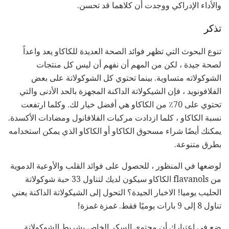
والأداء الإدراكي ووجدت أن كلاهما قد تحسن.
تذكر
تنوع البحوث التي تظهر فوائد الصحة العديدة للكاكاو يعد واعداً
لصحة جيدة ، لكن من المهم أن نفهم أن ليس كل منتجات
الشوكولاته متساوية. بينما تحتوي كل الشوكولاتة على بعض
الفلافونويد ، فإن الشيكولاتة الداكنة المجهزة بالحد الأدنى والتي
تحتوي على 70٪ من الكاكاو هي أفضل خيار لك. وكلما ارتفعت
نسبة الكاكاو ، كلما ازدادت مركبات الفلافانول ومضادات الأكسدة.
يمكنك أيضًا شراء مسحوق الكاكاو أو الكاكاو الذي يمكن استخدامه
بطرق متنوعة.
لوضعها في المنظور ، للحصول على فوائد القلب والأوعية الدموية
من flavanols الكاكاو سيكون لديك لتناول 33 حبة شوكولاتة
الحليب يوميا! الاخبار الجيدة؟ التحول إلى الشيكولاتة الداكنة يعني
تناول 8 إلى 9 بارات يوميًا فقط. غمزة غمزة!
ضع في اعتبارك أن محتوى السكر الخاص بشريط الشوكولاتة