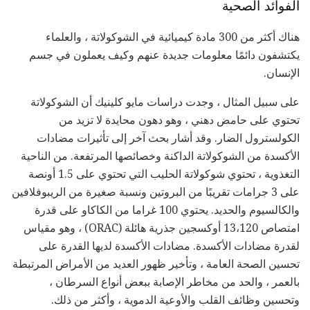
الفوائد الصحية
هناك أكثر من 300 مادة كيميائية في الشوكولاتة ، والعلماء
يكتشفون دائمًا معلومات جديدة عنهم وكيف يعملون في جسم
الإنسان.
على سبيل المثال ، وجدت دراسات مايو كلينيك أن الشوكولاتة
تحتوي على حامض دهني ، وهو دهون محايدة لا تزيد من
الكولسترول الضار. وقد أشار بحث آخر إلى تأثيرات مضادات
الأكسدة من الشوكولاتة الداكنة وخصائصها المرتفعة. من الناحية
التغذوية ، تحتوي شوكولاتة الحليب التي تحتوي على 1.5 أونصة
على 3 جرامات تقريبًا من البروتين ونسبة صغيرة من الريبوفلافين
والكالسيوم والحديد. يحتوي 100 غراما من الكاكاو على قدرة
امتصاص 13،120 أوكسجين جذرية هائلة (ORAC) ، وهو مقياس
لقدرة مضادات الأكسدة. مضادات الأكسدة لديها القدرة على
تحسين الصحة العامة ، وتأخير ظهور العديد من الأمراض المرتبطة
بالعمر ، والحد من مخاطر الإصابة ببعض أنواع السرطان ،
وتحسين وظائف القلب والأوعية الدموية ، وأكثر من ذلك.