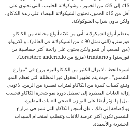
15٪ إلى 35٪ من الخمور ، وشوكولاتة الحليب ، التي تحتوي على
أقل من 15٪ الخمور. تحتوي الشيكولاتة البيضاء على زبدة الكاكاو ،
ولكن بدون شراب الشوكولاتة.
معظم أنواع الشيكولاتة تأتي من ثلاثة أنواع مختلفة من الكاكاو -
فورسترو (التي تمثل 90 ٪ من الشيكولاتة في العالم) ، والكريولو
(من الصعب أن تنمو ولكن يحتوي على رائحة أكثر حساسية من
فورستو) و trinitario (مزيج من forastero andcriollo).
لسوء الحظ ، لا يزال الكثير من الكاكاو اليوم يزرع في "مزارع
الشمس" ، حيث يتم تطهير الحقول غير المظللة التي تعظم النمو
وتنتج كميات كبيرة من الكاكاو لفترات قصيرة من الزمن. لا تؤدي
إزالة الغابات المطيرة إلى تعطيل دورة نمو شجرة الكاكاو فحسب
، بل إنها تؤثر أيضًا على التوازن الصحي للغابات المطيرة.
وبالإضافة إلى ذلك ، فإن أشجار الكاكاو التي تنمو في مزارع
الشمس تكون أكثر عرضة للآفات وتتطلب استخدام المبيدات
الحشرية والأسمدة.