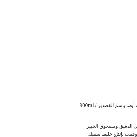
الشحوم الخفيفه وخط قصدير الرغيف قياس 23 × 13 × 7 سم (9 × 5 × 5 بوصة × 3 بوصات) المعروف أيضا باسم القصدير 900ml /
في الدقيق ومسحوق الخبيز
وقمت بإنتاج خليط سميك