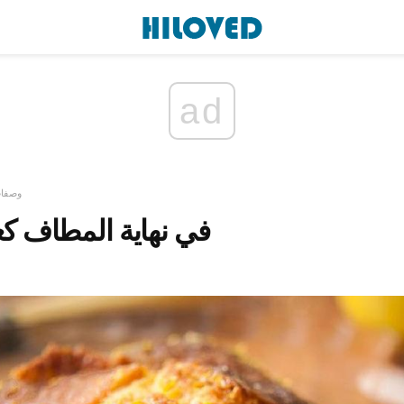
ad
وصفات
في نهاية المطاف كع