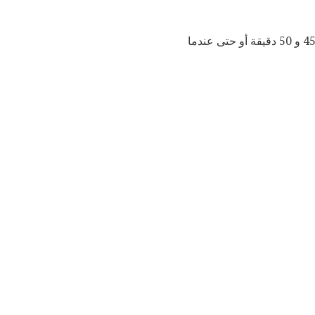
صب الخليط في القصدير كعكة المعدة. تُوضَع في وسط الفرن المسخن مسبقاً وتُخبز لمدة تتراوح بين 45 و 50 دقيقة أو حتى عندما