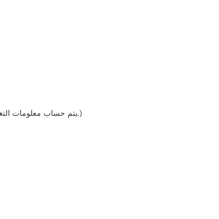
(يتم حساب معلومات التغذية على وصفاتنا باستخدام قاعدة بيانات المكونات ويجب اعتبارها تقديرية. قد تختلف النتائج الفردية.)