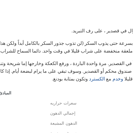
زال في قصدير ، على رف التبريد.
سرعة حتى يذوب السكر (لن تذوب جذور السكر بالكامل أبداً ولكن هذا 
ملعقة منخفضة على شراب قليلا في وقت واحد. دائما السماح للشراب ل
 في القصدير. مرة واحدة الباردة ، ورفع الكعكة وخارجها إما شريحة وتن
وق محكم أو القصدير. وسوف تبقي على ما يرام لبضعة أيام. إذا كان 
قليلا
وخدم
مع
الكسترد
وتكون بمثابة بودنغ.
المبادئ
سعرات حراريه
إجمالي الدهون
الدهون المشبعة