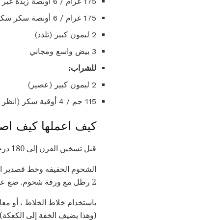
175 غرام / 6 أونصة زبدة غير مملحة (لينة)
175 غرام / 6 أونصة سكر سكر
2 ليمون كبير (تلذذ)
3 بيض واسع ومجاني
للشراب:
2 ليمون كبير (عصير)
115 جم / 4 أوقية سكر (انظر الملاحظة أعلاه)
كيف اعملها كيف اصن
قبل تسخين الفرن إلى 180 درجة مئوية.
2 رطل مع ورقة شحوم. ضع على جانب واحد.
باستخدام خلاط الخلاط ، أو مع
(وهذا يضيف الخفة إلى الكعكة