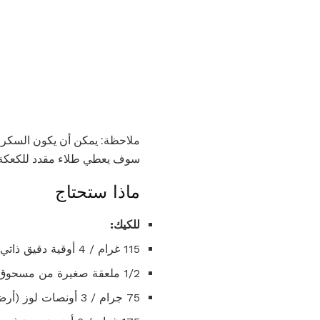
ملاحظة: يمكن أن يكون السكر ل
سوف يعطي طلاء مقدد للكعكة و
ماذا ستحتاج
للكيك:
115 غرام / 4 أوقية دقيق ذاتي
1/2 ملعقة صغيرة من مسحوق الخبز
75 جرام / 3 أونصات لوز (أرض)