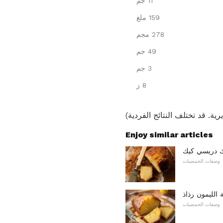
11 جم
159 ملغ
278 مجم
49 جم
3 جم
8 ز
Enjoy similar articles
ك دريسي كيك
وصفات الحمضيات
الليمون رذاذ
وصفات الحمضيات