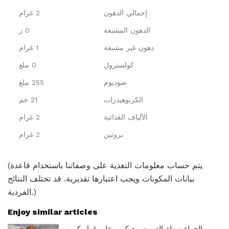
إجمالي الدهون
2 غرام
الدهون المشبعة
0 ز
دهون غير مشبعة
1 غرام
كولسترول
0 ملغ
صوديوم
255 ملغ
الكربوهيدرات
21 جم
الألياف الغذائية
2 غرام
بروتين
2 غرام
(يتم حساب معلومات التغذية على وصفاتنا باستخدام قاعدة
بيانات المكونات ويجب اعتبارها تقديرية. قد تختلف النتائج
الفردية.)
Enjoy similar articles
الجراء سهلة الصمت مع كريم على غرار كريم