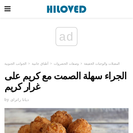
ad
المقبلات والوجبات الخفيفة
وصفات الخضروات
أطباق جانبية
الجوانب الجنوبية
الجراء سهلة الصمت مع كريم على
غرار كريم
by ديانا راتراى