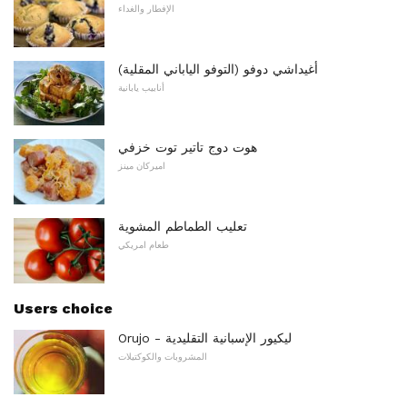
الإفطار والغداء
أغيداشي دوفو (التوفو الياباني المقلية)
أنابيب يابانية
هوت دوج تاتير توت خزفي
اميركان مينز
تعليب الطماطم المشوية
طعام امريكي
Users choice
Orujo - ليكيور الإسبانية التقليدية
المشروبات والكوكتيلات