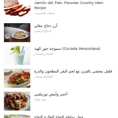
Jamón del País: Peruvian Country Ham
Recipe
وصفات الخضروات
أرز دجاج مقلي
الدجاج الرئيسي
سموحة جوز الهند (Cocada Venezolana)
العصائر والعصائر
فلفل محشي بالفرن مع لحم البقر المطحون والذرة
الطماطم وصفات
أحمر وأبيض تورتيليني
وجبة عشاء
جعل سلطة التفاح الطازج التفاح