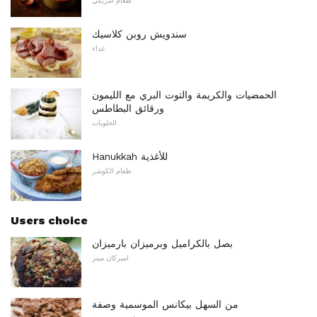
طعام امريكي
سندويش روبن كلاسيك
غداء
الحمضيات والكريمة والتوت البري مع الليمون
ورقائق البطاطس
الحلويات
Hanukkah للأغذية
طعام الكوشر
Users choice
بصل بالكراميل وبرميزان بارميزان
اميركان مينز
من السهل بيكانس الموسمية وصفة