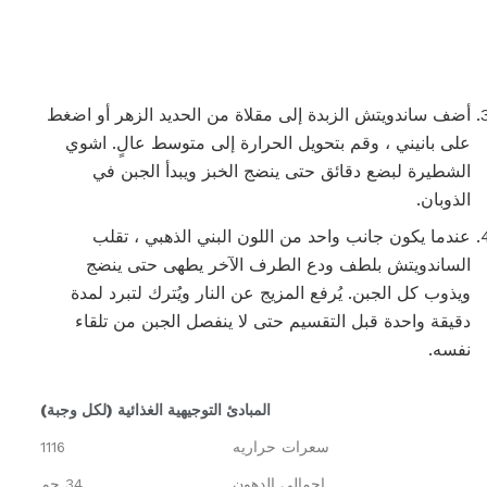
أضف ساندويتش الزبدة إلى مقلاة من الحديد الزهر أو اضغط
على بانيني ، وقم بتحويل الحرارة إلى متوسط ​​عالٍ. اشوي
الشطيرة لبضع دقائق حتى ينضج الخبز ويبدأ الجبن في
الذوبان.
عندما يكون جانب واحد من اللون البني الذهبي ، تقلب
الساندويتش بلطف ودع الطرف الآخر يطهى حتى ينضج
ويذوب كل الجبن. يُرفع المزيج عن النار ويُترك لتبرد لمدة
دقيقة واحدة قبل التقسيم حتى لا ينفصل الجبن من تلقاء
نفسه.
المبادئ التوجيهية الغذائية (لكل وجبة)
سعرات حراريه
1116
إجمالي الدهون
34 جم