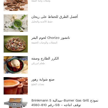
وصفات وجبة خفيفة
أفضل الطرق للحفاظ على ريحان
حفظ الأغذية والتخليل
لحوم البقر Chorizo ​​ناتشوز
المقبلات والوجبات الخفيفة
الكرز الطازج وصفة
طعام امريكي
صنع شواية زهور
معدات الطبخ
Brinkmann ميدالية 5-Burner Gas Grill نموذج
رقم 810-4580-SB - توقف انتاجه