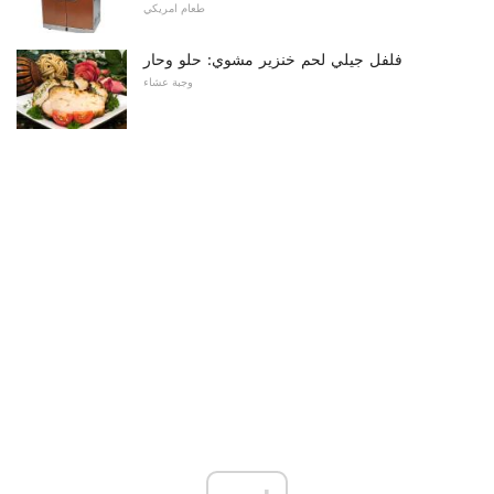
طعام امريكي
فلفل جيلي لحم خنزير مشوي: حلو وحار
وجبة عشاء