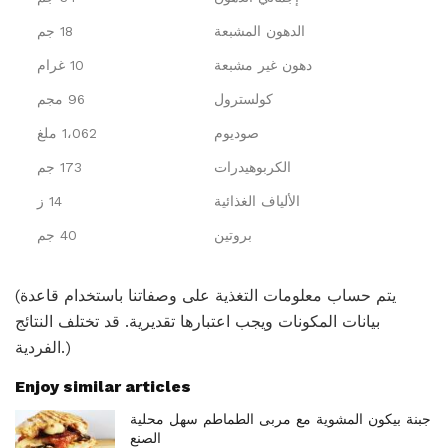
الدهون المشبعة
18 جم
دهون غير مشبعة
10 غرام
كولسترول
96 مجم
صوديوم
1،062 ملغ
الكربوهيدرات
173 جم
الألياف الغذائية
14 ز
بروتين
40 جم
(يتم حساب معلومات التغذية على وصفاتنا باستخدام قاعدة
بيانات المكونات ويجب اعتبارها تقديرية. قد تختلف النتائج
الفردية.)
Enjoy similar articles
جبنة بيكون المشوية مع مربى الطماطم سهل محلية
الصنع