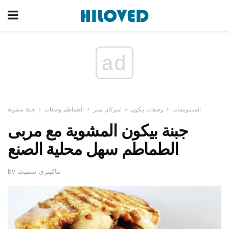
ad
السندويشات
وصفات بيكون
اميركان مينز
الطماطم وصفات
جبنة مشوية
جبنة بيكون المشوية مع مربى
الطماطم سهل محلية الصنع
by ماكينزي سميث