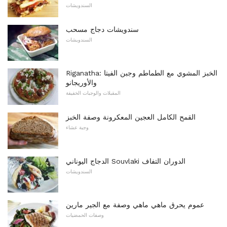
السندويشات
سندويشات دجاج مسحب
السندويشات
Riganatha: الخبز المشوي مع الطماطم وجبن الفيتا
والأوريجانو
المقبلات والوجبات الخفيفة
القمح الكامل العجين المعكرونة وصفة الخبز
وجبة عشاء
الدجاج اليوناني Souvlaki الدوران التفاف
السندويشات
عموم يحرق ماهي ماهي وصفة مع الجير مارين
وصفات الحمضيات