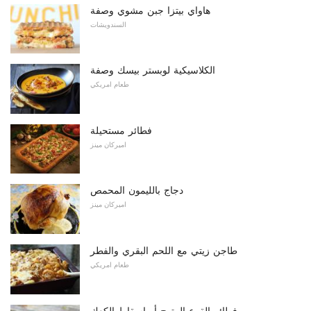
هاواي بيتزا جبن مشوي وصفة
السندويشات
الكلاسيكية لوبستر بيسك وصفة
طعام امريكي
فطائر مستحيلة
اميركان مينز
دجاج بالليمون المحمص
اميركان مينز
طاجن زيتي مع اللحم البقري والفطر
طعام امريكي
فطائر القرع المتوج أو إسقاط الكعك