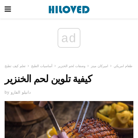
ad
طعام امريكي
اميركان مينز
وصفات لحم الخنزير
أساسيات الطبخ
تعلم كيف تطبخ
كيفية تلوين لحم الخنزير
by دانيلو الفارو