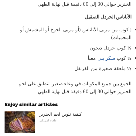
الخنزير حوالي 30 إلى 60 دقيقة قبل نهاية الطهي.
الأناناس الخردل الصقيل
j كوب من مربى الأناناس (أو مربى الخوخ أو المشمش أو
المحميات)
¼ كوب خردل ديجون
¼ كوب
سكر بني
معبأ
½ ملعقة صغيرة من القرنفل
الجمع بين جميع المكونات في وعاء صغير. تنطبق على لحم
الخنزير حوالي 30 إلى 60 دقيقة قبل نهاية الطهي.
Enjoy similar articles
كيفية تلوين لحم الخنزير
طعام امريكي