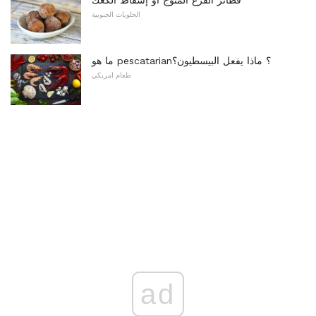
الحلويات الجنوبية
ما هو pescatarian؟ ماذا يفعل البيسطيون؟
طعام امريكي
ad