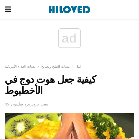
ad
غداء
تقنيات الطبخ ونصائح
تقنيات الغذاء الأمريكية
كيفية جعل هوت دوج في
الأخطبوط
by بيغي تروبريدج فيليبون