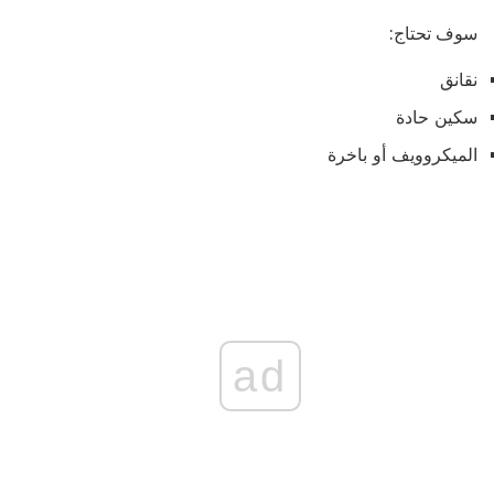
سوف تحتاج:
نقانق
سكين حادة
الميكروويف أو باخرة
ad