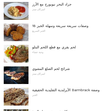
جراد البحر نيوبورج مع الأرز
اميركان مينز
18 وصفات سريعة سريعة وسهلة الخبز
الخبز السريع
لحم بقري مع قطع اللحم البتلو
وجبة عشاء
شرائح لحم الضلع المشوي
اميركان مينز
الأيرلندية التقليدية الحقيقية Barmbrack وصفة
الخبز