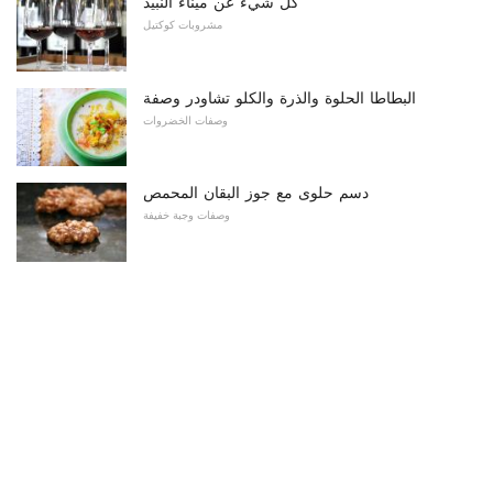
كل شيء عن ميناء النبيذ
مشروبات كوكتيل
البطاطا الحلوة والذرة والكلو تشاودر وصفة
وصفات الخضروات
دسم حلوى مع جوز البقان المحمص
وصفات وجبة خفيفة