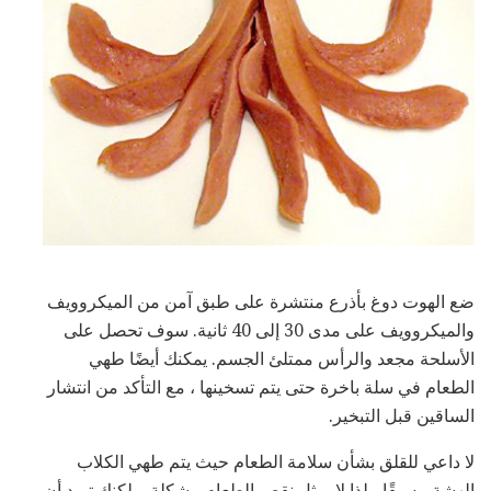
ضع الهوت دوغ بأذرع منتشرة على طبق آمن من الميكروويف
والميكروويف على مدى 30 إلى 40 ثانية. سوف تحصل على
الأسلحة مجعد والرأس ممتلئ الجسم. يمكنك أيضًا طهي
الطعام في سلة باخرة حتى يتم تسخينها ، مع التأكد من انتشار
الساقين قبل التبخير.
لا داعي للقلق بشأن سلامة الطعام حيث يتم طهي الكلاب
الهشة مسبقًا ، لذا لا يمثل نقص الطعام مشكلة. ولكنك تريد أن