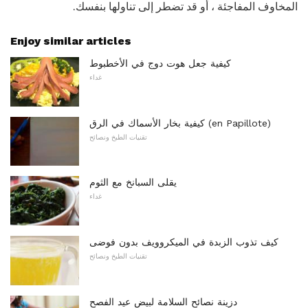
المخاوف المفاجئة ، أو قد تضطر إلى تناولها بنفسك.
Enjoy similar articles
كيفية جعل هوت دوج في الأخطبوط
غداء
كيفية بخار الأسماك في الرق (en Papillote)
تقنيات الطبخ ونصائح
يقلى السبانخ مع الثوم
غداء
كيف تذوب الزبدة في الميكروويف بدون فوضى
تقنيات الطبخ ونصائح
دزينة نصائح السلامة لبيض عيد الفصح