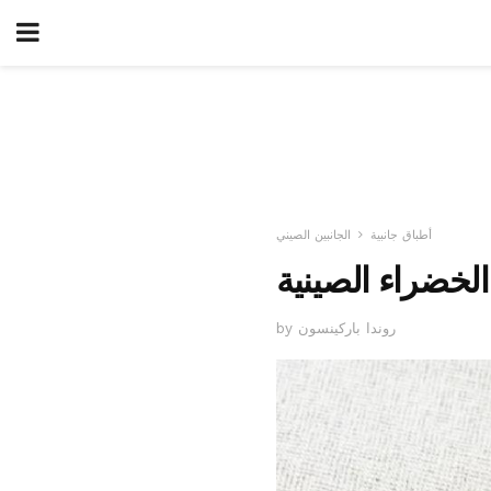
أطباق جانبية
الجانبين الصيني
لخضراء الصينية
by روندا باركينسون