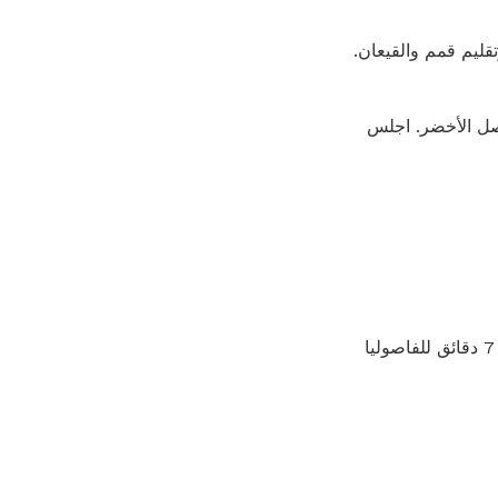
 البصل الأخضر. اجلس
يضاف الفاصوليا الخضراء ويقلبان حتى يبدأان في التبلل أو "التجعد" ويتحولان إلى اللون البني (6 إلى 7 دقائق للفاصوليا