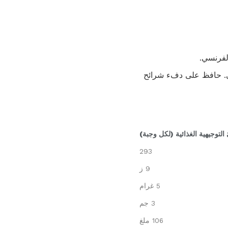
الفرنسي.
بي. حافظ على دفء شرائح
 التوجيهية الغذائية (لكل وجبة)
293
9 ز
5 غرام
3 جم
106 ملغ