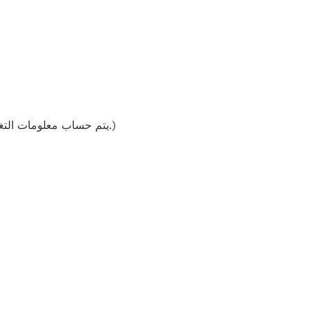
(يتم حساب معلومات التغذية على وصفاتنا باستخدام قاعدة بيانات المكونات ويجب اعتبارها تقديرية. قد تختلف النتائج الفردية.)