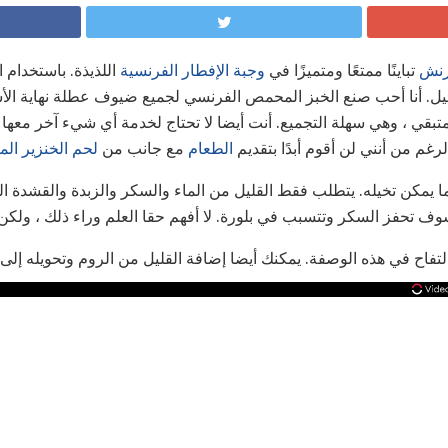
رنش
تباينًا ممتعًا ومتميزًا في
وجبة الإفطار الفرنسية
اللذيذة. باستخدام
يل. أنا أحب صنع الخبز المحمص الفرنسي لجميع ضيوف عطلة نهاية الأسبوع 
متبقي ، وهي سهلة التجميع. أنت أيضا لا تحتاج لخدمة أي شيء آخر معها!
رغم من أنني لن أقوم أبدًا بتقديم
الطعام
مع جانب من
لحم الخنزير الم
 يمكن تخيله. يتطلب فقط القليل من الماء والسكر والزبدة والقشدة ال
وف تحفز السكر وتتسبب في بلورة. لا أفهم حقا العلم وراء ذلك ، ولكن
لتفاح في هذه الوصفة. يمكنك أيضا إضافة القليل من الروم وتحويله إل