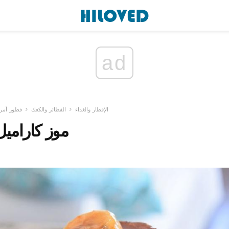
ad
الإفطار والغداء
الفطائر والكعك
فطور أمر
موز كارام