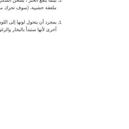
بينما ينقع الخبز ، يُسخّن الس
ملعقة خشبية. (سوف تحرك ملع
بمجرد أن يتحول لونها إلى اللون
أخرى لأنها ستبدأ بالبخار والرغو