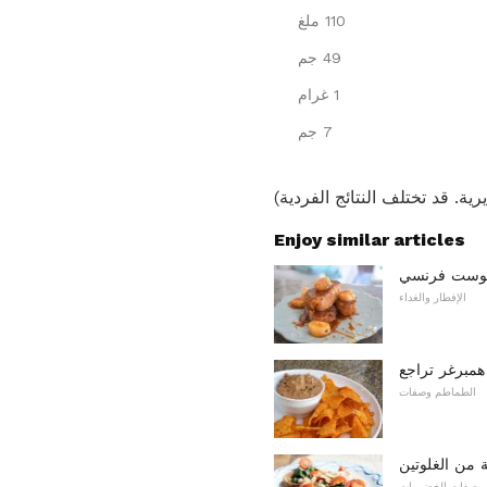
110 ملغ
49 جم
1 غرام
7 جم
Enjoy similar articles
 توست فرنسي
الإفطار والغداء
همبرغر تراجع
الطماطم وصفات
 من الغلوتين
وصفات الخضروات