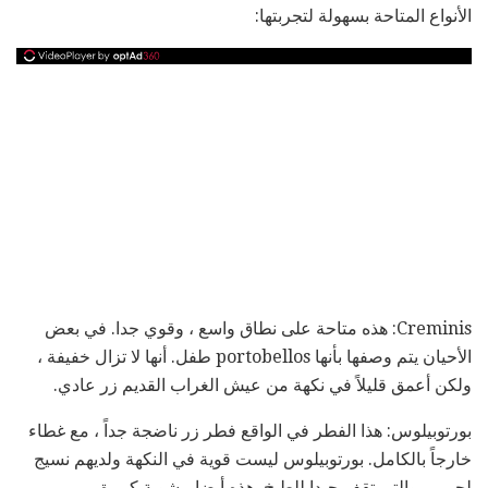
الأنواع المتاحة بسهولة لتجربتها:
Creminis: هذه متاحة على نطاق واسع ، وقوي جدا. في بعض
الأحيان يتم وصفها بأنها portobellos طفل. أنها لا تزال خفيفة ،
ولكن أعمق قليلاً في نكهة من عيش الغراب القديم زر عادي.
بورتوبيلوس: هذا الفطر في الواقع فطر زر ناضجة جداً ، مع غطاء
خارجاً بالكامل. بورتوبيلوس ليست قوية في النكهة ولديهم نسيج
لحمي ، والتي تقف جيدا للطبخ. هذه أيضا مشوية كبيرة.