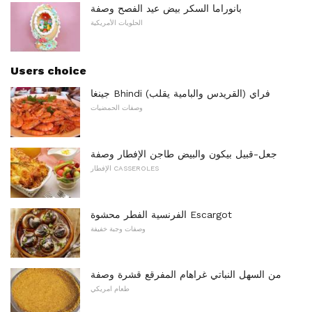
بانوراما السكر بيض عيد الفصح وصفة
الحلويات الأمريكية
Users choice
جينغا Bhindi فراي (القريدس والبامية يقلب)
وصفات الحمضيات
جعل-قبيل بيكون والبيض طاجن الإفطار وصفة
الإفطار CASSEROLES
الفرنسية الفطر محشوة Escargot
وصفات وجبة خفيفة
من السهل النباتي غراهام المفرقع قشرة وصفة
طعام امريكي