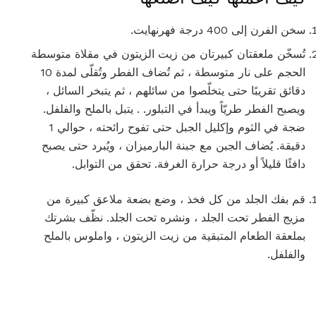
سخن الفرن إلى 400 درجة فهرنهايت.
تُسخّن ملعقتان كبيرتان من زيت الزيتون في مقلاة متوسطة
الحجم على نار متوسطة ، ثم تُضاف الفطر وتُقلّى لمدة 10
دقائق تقريبًا حتى يتخلّصوا من سائلهم ، ثم يتبخر السائل ،
ويصبح الفطر طريّاً ويبدأ في التبلور. . يتبل بالملح والفلفل.
ضجة في الثوم وإكليل الجبل حتى تفوح رائحته ، حوالي 1
دقيقة. يُضاف الجبن مع جبنة البارميزان ، ويُبرد حتى يصبح
دافئًا قليلاً أو درجة حرارة الغرفة. تحقق من التوابل.
قم بفك الجلد من كل فخذ ، وضع بضعة ملاعق كبيرة من
مزيج الفطر تحت الجلد ، ونشره تحت الجلد. نظّف بشرتك
بملعقة الطعام المتبقية من زيت الزيتون ، واملوس بالملح
والفلفل.