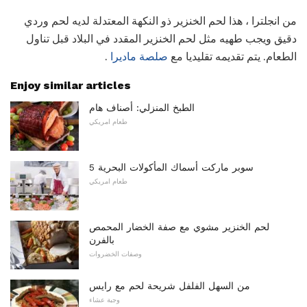
من انجلترا ، هذا لحم الخنزير ذو النكهة المعتدلة لديه لحم وردي
دقيق ويجب طهيه مثل لحم الخنزير المقدد في البلاد قبل تناول
الطعام. يتم تقديمه تقليديا مع
صلصة ماديرا
.
Enjoy similar articles
الطبخ المنزلي: أصناف هام
طعام امريكي
5 سوبر ماركت أسماك المأكولات البحرية
طعام امريكي
لحم الخنزير مشوي مع صفة الخضار المحمص
بالفرن
وصفات الخضروات
من السهل الفلفل شريحة لحم مع رايس
وجبة عشاء