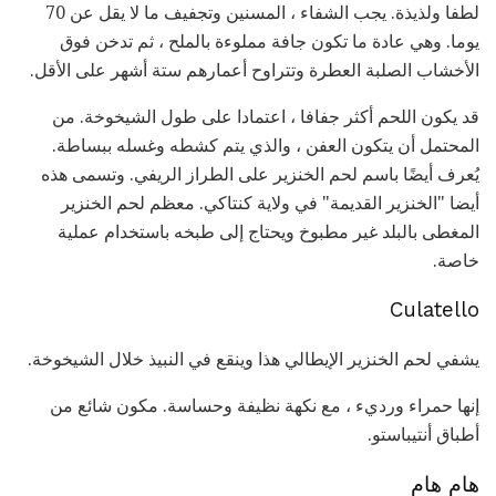
لطفا ولذيذة. يجب الشفاء ، المسنين وتجفيف ما لا يقل عن 70
يوما. وهي عادة ما تكون جافة مملوءة بالملح ، ثم تدخن فوق
الأخشاب الصلبة العطرة وتتراوح أعمارهم ستة أشهر على الأقل.
قد يكون اللحم أكثر جفافا ، اعتمادا على طول الشيخوخة. من
المحتمل أن يتكون العفن ، والذي يتم كشطه وغسله ببساطة.
يُعرف أيضًا باسم لحم الخنزير على الطراز الريفي. وتسمى هذه
أيضا "الخنزير القديمة" في ولاية كنتاكي. معظم لحم الخنزير
المغطى بالبلد غير مطبوخ ويحتاج إلى طبخه باستخدام عملية
خاصة.
Culatello
يشفي لحم الخنزير الإيطالي هذا وينقع في النبيذ خلال الشيخوخة.
إنها حمراء ورديء ، مع نكهة نظيفة وحساسة. مكون شائع من
أطباق أنتيباستو.
هام هام