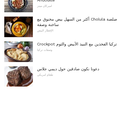
اميركان مينز
أكثر من السهل بيض مخنوق مع Cholula صلصة
ساخنة وصفة
الإفطار البيض
Crockpot تركيا الفخذين مع النبيذ الأبيض والثوم
وصفات تركيا
دعونا نكون صادقين حول ديمي جلاس
طعام امريكي