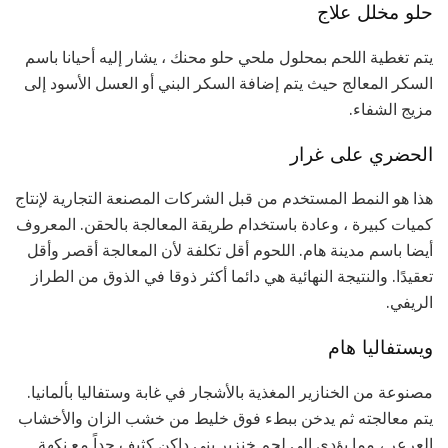
حلو مخلل علاج
يتم تغطية اللحم بمحلول ملحي حلو محنك ، يشار إليه أحيانا باسم
السكر المعالج حيث يتم إضافة السكر البني أو العسل الأسود إلى
مزيج الشفاء.
الحضري على غرار
هذا هو النمط المستخدم من قبل الشركات المصنعة التجارية لإنتاج
كميات كبيرة ، وعادة باستخدام طريقة المعالجة بالحقن. المعروف
أيضا باسم مدينة هام. اللحوم أقل تكلفة لأن المعالجة أقصر وأقل
تعقيدًا. والنتيجة النهائية هي دائما أكثر ذوقا في الذوق من الطراز
الريفي.
ويستفاليا هام
مصنوعة من الخنازير المغذية بالأشجار في غابة وستفاليا بألمانيا.
يتم معالجته ثم يدخن ببطء فوق خليط من خشب الزان والأخشاب
العرعر ، مما يؤدي إلى لحم خنزير بني داكن كثيف جداً مع نكهة