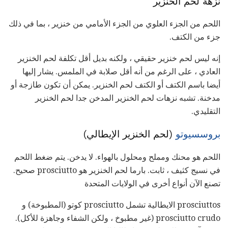
نزهة لحم الخنزير
اللحم من الجزء العلوي من الجزء الأمامي من خنزير ، بما في ذلك
جزء من الكتف.
إنه ليس لحم خنزير حقيقي ، ولكنه بديل أقل تكلفة لحم الخنزير
العادي ، على الرغم من أنه أقل صلابة في الملمس. يشار إليها
أيضا باسم الكتف أو الكتف لحم الخنزير. يمكن أن تكون طازجة أو
مدخنة. تشبه نزهات لحم الخنزير المدخن جدا لحم الخنزير
التقليدي.
بروسسيوتو
(لحم الخنزير الإيطالي)
اللحم هو محنك ومملح ومحلول بالهواء. لا يدخن. يتم ضغط اللحم
في نسيج كثيف ، ثابت. بارما لحم الخنزير هو prosciutto صحيح.
تصنع الآن أنواع أخرى في الولايات المتحدة
prosciuttos الايطالية تشمل prosciutto كوتو (المطبوخة) و
prosciutto crudo (غير مطبوخ ، ولكن الشفاء وجاهزة للأكل).