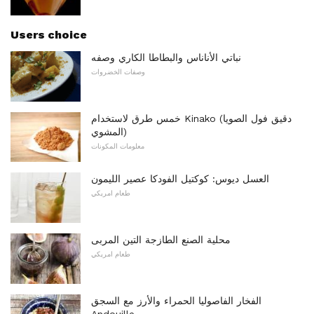
Users choice
نباتي الأناناس والبطاطا الكاري وصفه
وصفات الخضروات
خمس طرق لاستخدام Kinako (دقيق فول الصويا
المشوي)
معلومات المكونات
العسل ديوس: كوكتيل الفودكا عصير الليمون
طعام امريكي
محلية الصنع الطازجة التين المربى
طعام امريكي
الفخار الفاصوليا الحمراء والأرز مع السجق
Andouille