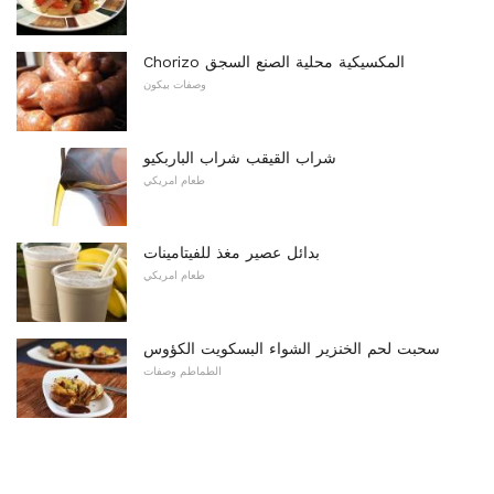
Chorizo ​​المكسيكية محلية الصنع السجق
وصفات بيكون
شراب القيقب شراب الباربكيو
طعام امريكي
بدائل عصير مغذ للفيتامينات
طعام امريكي
سحبت لحم الخنزير الشواء البسكويت الكؤوس
الطماطم وصفات