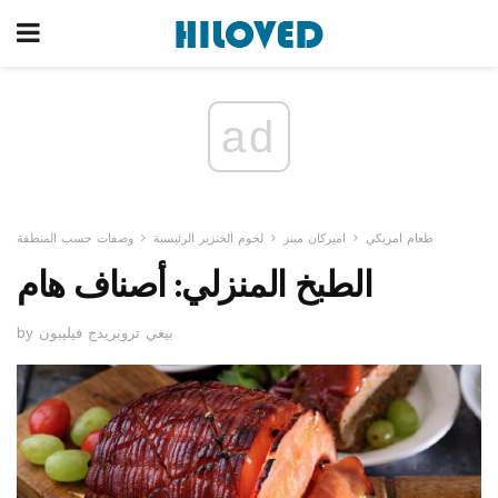
ad
طعام امريكي
اميركان مينز
لحوم الخنزير الرئيسية
وصفات حسب المنطقة
الطبخ المنزلي: أصناف هام
by بيغي تروبريدج فيليبون