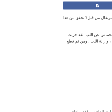
لبرتقال من قبل؟ تحقق من هذا
 الحماس عن اللب. لقد جربت
، وإزالة اللب ، ومن ثم قطع
ملون الزاهية - فقط الطعم