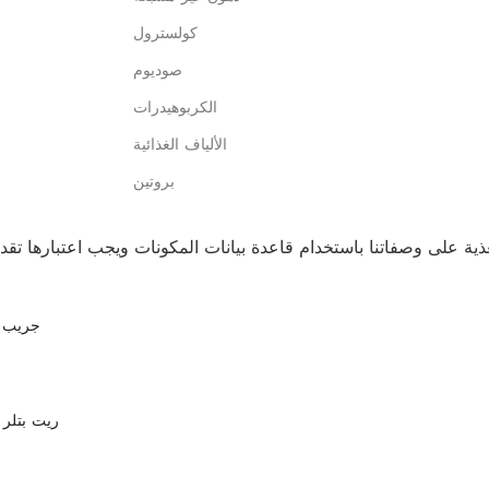
كولسترول
صوديوم
الكربوهيدرات
الألياف الغذائية
بروتين
جريب ف
ريت بتلر