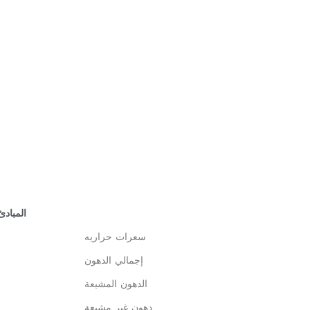
المبادئ
سعرات حراريه
إجمالي الدهون
الدهون المشبعة
دهون غير مشبعة