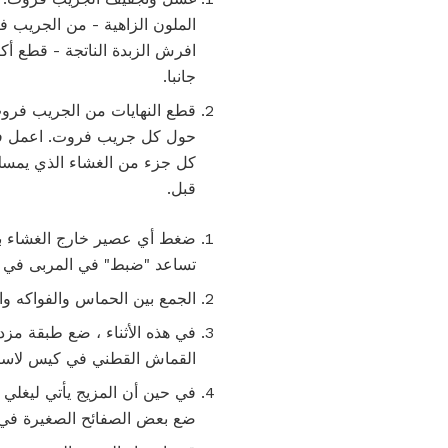
الملون الزاهية - من الجريب ف
افرش الزبدة الناتجة - قطع أكب
جانبا.
قطع النهايات من الجريب فرو
حول كل جريب فروت. اعمل فوق
كل جزء من الغشاء الذي يمسك
قبل.
ضغط أي عصير خارج الغشاء بمج
تساعد "ضبط" في المربى في 
الجمع بين الحماس والفواكه والعصير ، و 4 أكواب من الماء ، والسكر في وعاء ثقيل كبي
في هذه الأثناء ، ضع طبقة مزد
القماش القطني في كيس لاستيع
في حين أن المزيج يأتي ليغلي 
ضع بعض الصفائح الصغيرة في الف