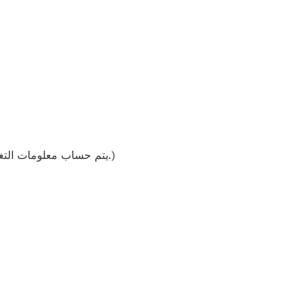
(يتم حساب معلومات التغذية على وصفاتنا باستخدام قاعدة بيانات المكونات ويجب اعتبارها تقديرية. قد تختلف النتائج الفردية.)