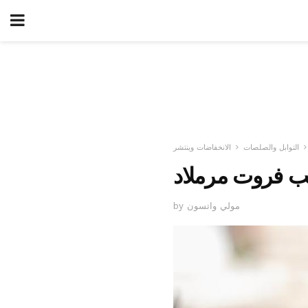
التوابل والصلصات
الانخفاضات وينتشر
ب فروت مرملاد
by مولي واتسون