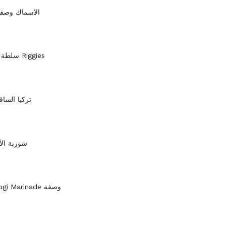
Psari Plaki الاسماك وص
سلطة الدجاج سلطة Riggies
تركيا السا
شوربة الأ
الكورية Bulgogi Marinade وصفة