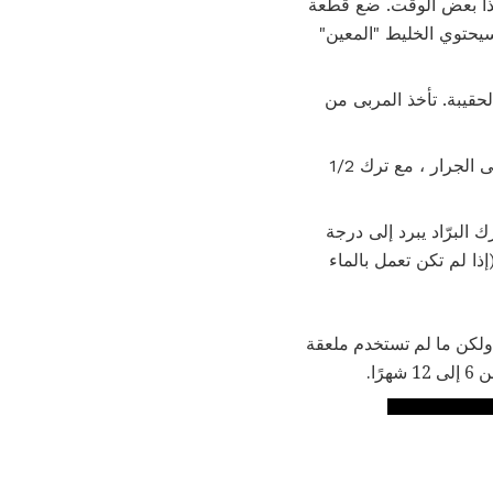
ق. كن صبورًا ، قد يستغرق هذا بعض الوقت. ضع قطعة
يحتوي الخليط "المعين"
حقيبة. تأخذ المربى من
قم بتقليب مربى البرتقال لتوزيع الزبدة بالتساوي في الخليط. استخدم مغرفة لنقل مربى البرتقال إلى الجرار ، مع ترك 1/2
ها لمدة 10 دقائق. على أي حال ، اترك البرّاد يبرد إلى درجة
ذا لم تكن تعمل بالماء
 ولكن ما لم تستخدم ملعقة
ا.