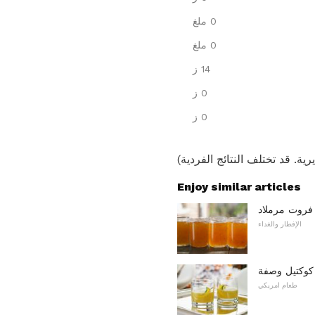
0 ملغ
0 ملغ
14 ز
0 ز
0 ز
Enjoy similar articles
روت مرملاد
الإفطار والغداء
 كوكتيل وصفة
طعام امريكي