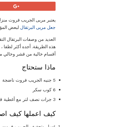
يعتبر مربى الجريب فروت منزلي
جعل مربى البرتقال
لبعض المؤ
العديد من وصفات البرتقال التق
هذه الطريقة. أجده أكثر لطفا ، 
أقسام خالية من قشر وخالي م
ماذا ستحتاج
5 جنيه الجريب فروت ناضجة
6 كوب سكر
3 جرات نصف لتر مع أغطية قابلة للغلق
كيف اعملها كيف اصن
غسل وتجفيف الجريب فروت. ا