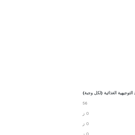
 التوجيهية الغذائية (لكل وجبة)
56
0 ز
0 ز
0 ز