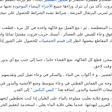
روت. تأكد من أن تترك وراءها جميع
الأجزاء البيضاء الموجودة
تحتها مب
ر لمربى البرتقال المربعة ، شرائط تشبه الشرائط للحصول على نتيجة أك
ت المتعطشة ، ثم ، مع العمل مع فاكهة واحدة في كل مرة ، قطعت
 وعاء للقبض على العصائر ، أمسك جريب فروت مقشرًا تمامًا واست
 المقاطع ببعضها. انظر
إلى قسم الحمضيات
للحصول على الصور إذا
رد قطع كل الفاكهة. ضع الغشاء جانبا ، جنبا إلى جنب مع أي بذور
وقت لاحق.
ر وتقديمهم إلى درجة الغليان.
وجة من القماش القطني في وعاء متوسط ​​وضع الأغشية والبذور في الو
اب الأغشية والبذور. إضافة هذا "
كيس البكتين
" إلى القدر.
، وضع غلاية تعليب مملوءة بالماء على الغليان إذا كنت تخططين لتجهي
ريزر لتهدئتها. عندما يغلي غلاية الماء يغلي ، استخدمه لتعقيم الجرا