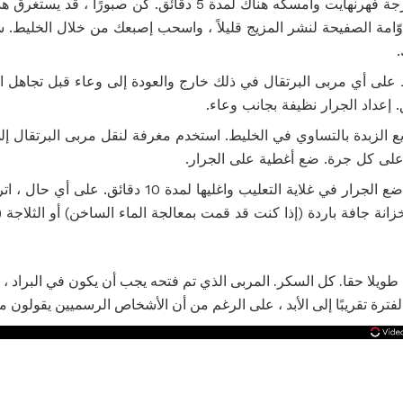
قم بإحضار المربى إلى 220 درجة فهرنهايت وأمسكه هناك لمدة 5 دقائ
امة الصفيحة لنشر المزيج قليلاً ، واسحب إصبعك من خلال الخليط. س
 على أي مربى البرتقال في ذلك خارج والعودة إلى وعاء قبل تجاهل ال
ى كل جرة. ضع أغطية على الجرار.
إذا كنت تقوم بتعليب المربى ، ضع الجرار في غلاية التعليب واغلي
ة جافة باردة (إذا كنت قد قمت بمعالجة الماء الساخن) أو الثلاجة (إ
طويلا حقا. كل السكر. المربى الذي تم فتحه يجب أن يكون في البراد ،
ة تقريبًا إلى الأبد ، على الرغم من أن الأشخاص الرسميين يقولون من 6 إلى 12 شهرً