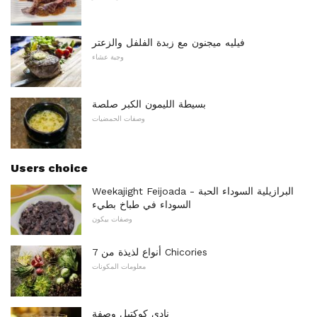
فيليه ميجنون مع زبدة الفلفل والزعتر
وجبة عشاء
بسيطة الليمون الكبر صلصة
وصفات الحمضيات
Users choice
Weekajight Feijoada - البرازيلية السوداء الحبة
السوداء في طباخ بطيء
وصفات بيكون
7 أنواع لذيذة من Chicories
معلومات المكونات
نادي كوكتيل وصفة