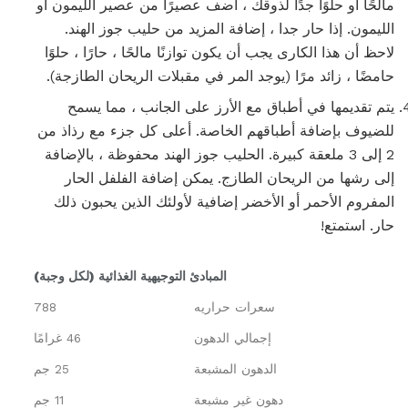
مالحًا أو حلوًا جدًا لذوقك ، أضف عصيرًا من عصير الليمون أو
الليمون. إذا حار جدا ، إضافة المزيد من حليب جوز الهند.
لاحظ أن هذا الكارى يجب أن يكون توازنًا مالحًا ، حارًا ، حلوًا
حامضًا ، زائد مرًا (يوجد المر في مقبلات الريحان الطازجة).
يتم تقديمها في أطباق مع الأرز على الجانب ، مما يسمح
للضيوف بإضافة أطباقهم الخاصة. أعلى كل جزء مع رذاذ من
2 إلى 3 ملعقة كبيرة. الحليب جوز الهند محفوظة ، بالإضافة
إلى رشها من الريحان الطازج. يمكن إضافة الفلفل الحار
المفروم الأحمر أو الأخضر إضافية لأولئك الذين يحبون ذلك
حار. استمتع!
المبادئ التوجيهية الغذائية (لكل وجبة)
سعرات حراريه
788
إجمالي الدهون
46 غرامًا
الدهون المشبعة
25 جم
دهون غير مشبعة
11 جم