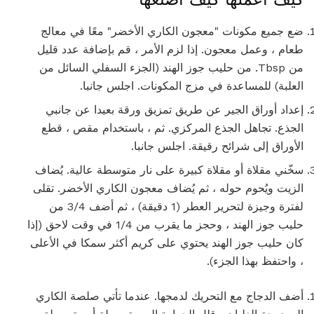
ضع جميع مكونات "معجون الكاري الأخضر" معًا في معالج
طعام ، وعمل معجون. إذا لزم الأمر ، قم بإضافة عدد قليل
من Tbsp. من حليب جوز الهند (الجزء السفلي السائل من
العلبة) للمساعدة في مزج المكونات. اجلس جانبا.
إعداد أوراق الجير عن طريق تمزيق ورقة بعيدا عن جانبي
الجذع. تجاهل الجذع المركزي. ثم ، باستخدام مقص ، قطع
الأوراق إلى شرائح رقيقة. اجلس جانبا.
سخّني مقلاة أو مقلاة كبيرة على نار متوسطة عالية. يُضاف
الزيت ويُحوم حوله ، ثم يُضاف معجون الكاري الأخضر. تقلى
لفترة وجيزة لتحرير العطر (1 دقيقة) ، ثم أضف 3/4 من
حليب جوز الهند ، وحجز ما يقرب من 1/4 في وقت لاحق (إذا
كان حليب جوز الهند يحتوي على كريم أكثر سمكا في الأعلى
، واحتفظ بهذا الجزء).
أضف الدجاج مع التحريك لدمجها. عندما تأتي صلصة الكاري