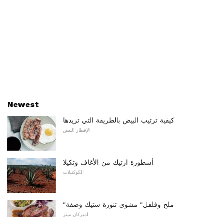
Newest
كيفية ترتيب البيض بالطريقة التي تريدها
الإفطار البيض
أسطورة ازتيك من الأغاف وتكيلا
الكوكتيلات
"ملح وفلفل" مشوي تنورة ستيك وصفة
اميركان مينز