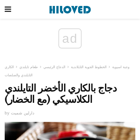
ad
وجبة اسيوية
الخطوط الجوية التايلاندية
الدجاج الرئيسي
طعام تايلندي
الكاري
التايلندي والصلصات
دجاج بالكاري الأخضر التايلندي
الكلاسيكي (مع الخضار)
by دارلين شميت