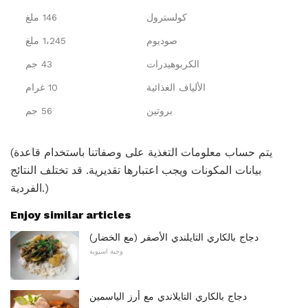
كولسترول
146 ملغ
صوديوم
1،245 ملغ
الكربوهيدرات
43 جم
الألياف الغذائية
10 غرام
بروتين
56 جم
(يتم حساب معلومات التغذية على وصفاتنا باستخدام قاعدة
بيانات المكونات ويجب اعتبارها تقديرية. قد تختلف النتائج
الفردية.)
Enjoy similar articles
دجاج بالكاري التايلندي الأصفر (مع الخضار)
وجبة اسيوية
دجاج بالكاري التايلاندي مع أرز الياسمين