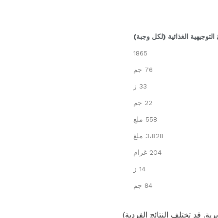
 التوجيهية الغذائية (لكل وجبة)
1865
76 جم
33 ز
22 جم
558 ملغ
3،828 ملغ
204 غرام
14 ز
84 جم