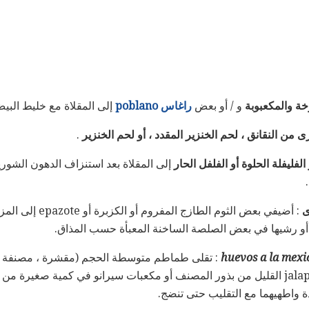
ة والمكعبوبة
و / أو بعض
راغاس poblano
إلى المقلاة مع خليط البي
ى من النقانق ، لحم الخنزير المقدد ، أو لحم الخنزير
.
 الفليفلة الحلوة أو الفلفل الحار
إلى المقلاة بعد استنزاف الدهون الشوريز
ى
: أضيفي بعض الثوم الطازج
أو رشيها في بعض الصلصة الساخنة المعبأة حسب المذاق.
huevos a la mexi
: تقلى طماطم متوسطة الحجم (مقشرة ، مصنفة ،
وبعض البصل المفروم ، و jalapeño القليل من بذور المصنف أو مكعبات سيرانو في كمية صغ
 واطهيهما مع التقليب حتى تنضج.