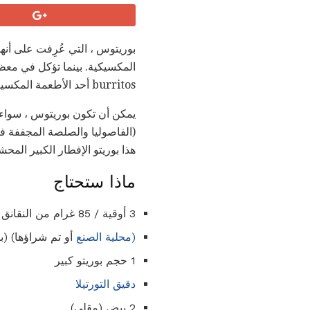
بوريتوس ، التي عُرِفت على أنها
المكسيكية. بينما تؤكل في معظم
burritos أحد الأطعمة المكسيكية التي هي أكثر شعبية خارج البلاد من داخله!
يمكن أن تكون بوريتوس ، سواء ك
(الفاصوليا والصلصة المجففة ف
هذا بوريتو الإفطار الكبير المحشو بالبيض والجبن و chorizo
ماذا ستحتاج
3 أوقية / 85 غرام من النقانق chorizo ​​المكسيكي
(محلية الصنع
أو تم شراؤها) (ب
1 حجم بوريتو كبير
دقيق التورتيلا
2 بيض (مقلي)