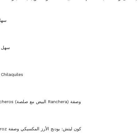
سهل 
سهل ال
Chilaquiles
Huevos Rancheros (البيض مع صلصة Ranchera) وصفة
كيفية جعل Arroz كون ليتش: بودنج الأرز المكسيكي وصفة