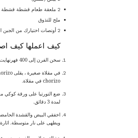
2 ملعقة طعام قشطة قشطة
ملح للتذوق
2 أونصات اختيارك من الجبن المكسيكي أو تمزيقه أو فتاته
كيف اعملها كيف اصن
سخن الفرن إلى 400 فهرنهايت / 204 درجة مئوية.
chorizo ​​في مقلاة.
ضع التورتيا على ورقة كوكي مغ
لمدة 3 دقائق.
ويطهى على نار متوسطة. اثارة أ