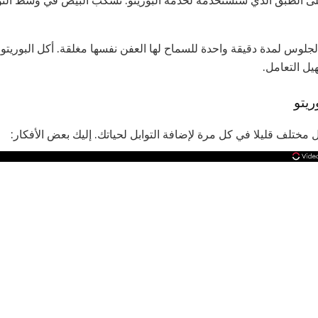
لى الطبق الذي ستستخدمه لخدمة البوريتو. تُسكب البيض في وسط التورت
لجلوس لمدة دقيقة واحدة للسماح لها العفن نفسها مغلقة. أكل البوريتو 
يل التعامل.
ريتو