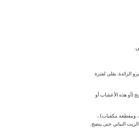
ض.
و الزائدة. يقلى لفترة
 المفروم أو الكزبرة أو epazote إلى المزيج (أو هذه الأعشاب أو
 ومقطعة مكعبات) ،
يرة من الزيت النباتي حتى ينضج.