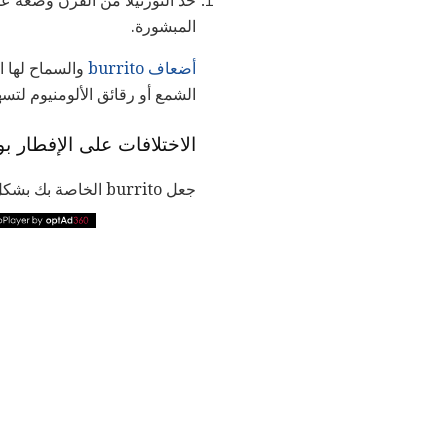
خذ التورتيلا من الفرن وضعه ع
المبشورة.
أضعاف burrito
والسماح لها ا
الشمع أو رقائق الألومنيوم لتسه
الاختلافات على الإفطار بو
جعل burrito الخاصة بك بشكل مختلف قليلا في كل مرة لإضافة التوابل لحياتك. إليك بعض الأفكار: