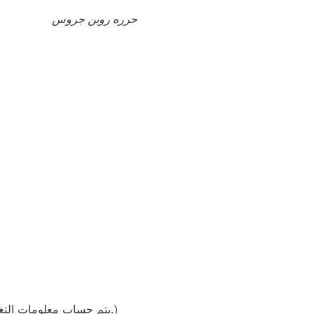
حرره روبن جروس
(يتم حساب معلومات التغذية على وصفاتنا باستخدام قاعدة بيانات المكونات ويجب اعتبارها تقديرية. قد تختلف النتائج الفردية.)