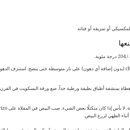
عها
في مقلاة صغيرة ، يقلى chorizo ​​(بدون إضافة أي دهون) على نار متوسطة حتى ينضج. استنز
طاة بمنشفة أطباق نظيفة ورطبة جداً. ضع ورقة البسكويت في الفرن و
ثناء الطهي لزرع البيض.