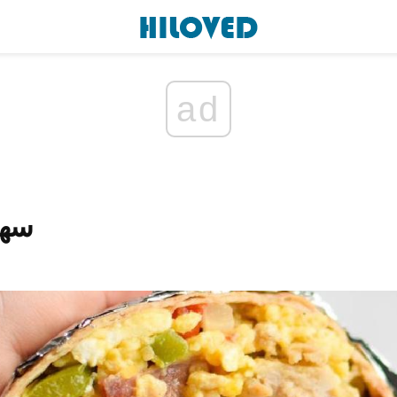
ad
سهل