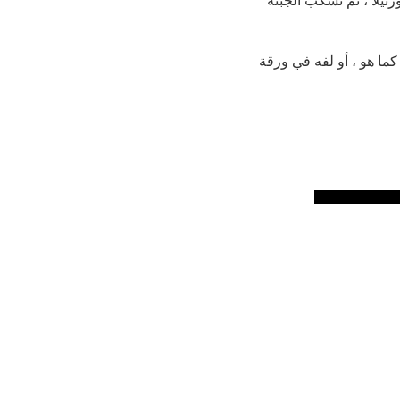
يلا ، ثم تُسكب الجبنة
كما هو ، أو لفه في ورقة