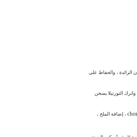
ف الدهون الزائدة ، والحفاظ على
اترك التورتيلا يسخن
اخفقي البيض والقشدة الحامضة. لا بأس إذا كان متكتلًا بعض الشيء. صب البيض في المقلاة على chorizo ​​، إضافة الملح ،