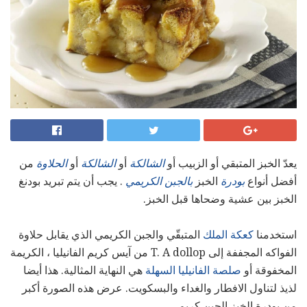
يعدّ الخبز المتبقي أو الزبيب أو
الشالكة
أو
الشالكة
أو
الحلاوة
من
أفضل أنواع
بودرة
الخبز
بالجبن
الكريمي
. يجب أن يتم تبريد بودنغ
الخبز بين عشية وضحاها قبل الخبز.
استخدمنا
كعكة الملك
المتبقّي والجبن الكريمي الذي يقابل حلاوة
الفواكه المجففة إلى T. A dollop من آيس كريم الفانيليا ، الكريمة
المخفوقة أو
صلصة الفانيليا السهلة
هي النهاية المثالية. هذا أيضا
لذيذ لتناول الافطار والغداء والبسكويت. عرض هذه الصورة أكبر
من بودرة الخبز الجبن كريم.