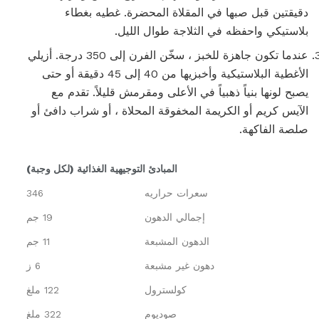
دقيقتين قبل صبها في المقلاة المحضرة. غطيه بغطاء
بلاستيكي واحفظه في الثلاجة طوال الليل.
عندما تكون جاهزة للخبز ، سخّن الفرن إلى 350 درجة. أزيلي
الأغطية البلاستيكية وأخبزيها من 40 إلى 45 دقيقة أو حتى
يصبح لونها بنياً ذهبياً في الأعلى ومقرمش قليلاً. تقدم مع
الآيس كريم أو الكريمة المخفوقة المحلاة ، أو شراب دافئ أو
صلصة الفاكهة.
المبادئ التوجيهية الغذائية (لكل وجبة)
سعرات حراريه
346
إجمالي الدهون
19 جم
الدهون المشبعة
11 جم
دهون غير مشبعة
6 ز
كولسترول
122 ملغ
صوديوم
322 ملغ