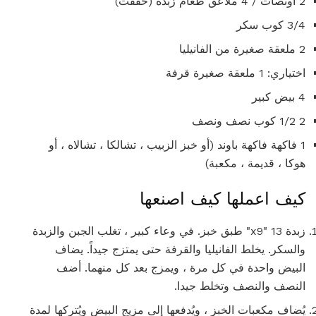
2 أونصات / 4 ملاعق طعام زبدة (خففت)
3/4 كوب سكر
2 ملعقة صغيرة من الفانيليا
اختياري: 1 ملعقة صغيرة قرفة
4 بيض كبير
2 1/2 كوب نصف ونصف
1 فاكهة فاكهة باوند (أو خبز الزبيب ، تشالكا ، تشالاه ، أو
هوكا ، قديمة ، مكعبة)
كيف اعملها كيف اصنعها
زبدة 13 "x9" طبق خبز. في وعاء كبير ، تغلب الجبن والزبدة
والسكر. يخلط الفانيليا والقرفة حتى يمتزج جيداً. يضاف
البيض واحدة في كل مرة ، ويمزج بعد كل منهما. أضف
النصف والنصف وتخلط جيدا.
يُضاف مكعبات الخبز ، ويُدفعها إلى مزيج البيض ويُتركها لمدة