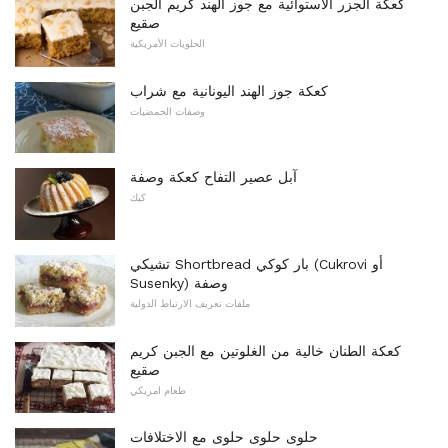
كعكة الجزر الاستوائية مع جوز الهند كريم الجبن
صقيع
الحلويات الأمريكية
كعكة جوز الهند اليونانية مع شراب
وصفات الحمضيات
آبل عصير التفاح كعكة وصفة
كيك
تشيكي Shortbread بار كوكي (Cukrovi أو
Susenky) وصفة
ملفات تعريف الارتباط الدولية
كعكة الطنان خالية من الغلوتين مع الجبن كريم
صقيع
طعام امريكي
حلوى حلوى حلوى مع الاختلافات