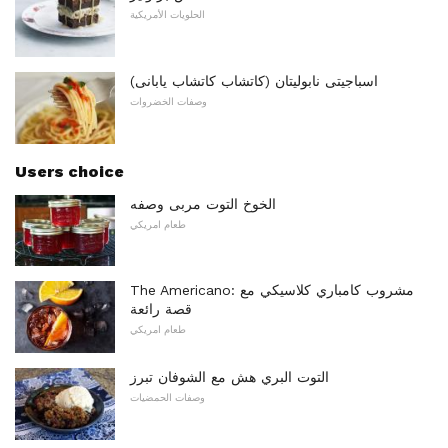
الحلويات الأمريكية
اسباجيتى نابوليتان (كاتشاب كاتشاب يابانى)
وصفات الخضروات
Users choice
الخوخ التوت مربى وصفه
طعام امريكي
The Americano: مشروب كامباري كلاسيكي مع
قصة رائعة
طعام امريكي
التوت البري هش مع الشوفان تبرز
وصفات الحمضيات