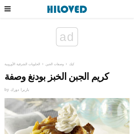
ad
كيك
وصفات الجبن
الحلويات الشرقية الأوروبية
كريم الجبن الخبز بودنغ وصفة
by باربرا دورك