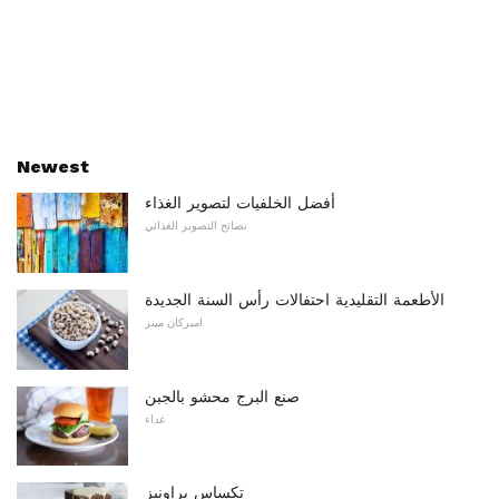
Newest
أفضل الخلفيات لتصوير الغذاء
نصائح التصوير الغذائي
الأطعمة التقليدية احتفالات رأس السنة الجديدة
اميركان مينز
صنع البرج محشو بالجبن
غداء
تكساس براونيز