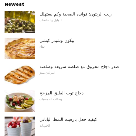
Newest
زيت الزيتون: فوائده الصحية وكم يستهلك
التوابل والصلصات
بيكون وشيدر كيشي
غداء
صدر دجاج محروق مع صلصة سريعة وصلصة
اميركان مينز
دجاج توت العليق المزجج
وصفات الحمضيات
كيفية جعل بارفيت النمط الياباني
الحلويات