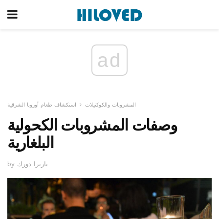
ad
المشروبات والكوكتيلات
استكشاف طعام أوروبا الشرقية
وصفات المشروبات الكحولية
البلغارية
by باربرا دورك