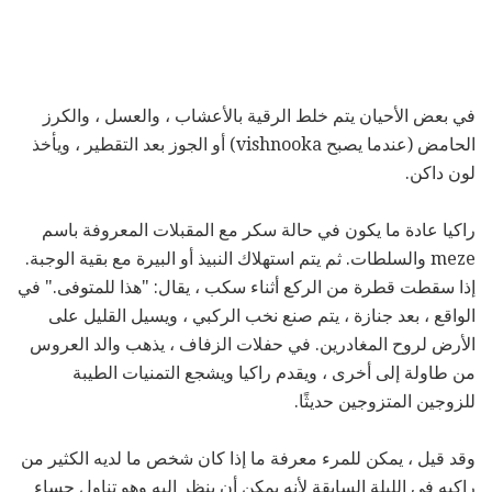
في بعض الأحيان يتم خلط الرقية بالأعشاب ، والعسل ، والكرز
الحامض (عندما يصبح vishnooka) أو الجوز بعد التقطير ، ويأخذ
لون داكن.
راكيا عادة ما يكون في حالة سكر مع المقبلات المعروفة باسم
meze والسلطات. ثم يتم استهلاك النبيذ أو البيرة مع بقية الوجبة.
إذا سقطت قطرة من الركع أثناء سكب ، يقال: "هذا للمتوفى." في
الواقع ، بعد جنازة ، يتم صنع نخب الركبي ، ويسيل القليل على
الأرض لروح المغادرين. في حفلات الزفاف ، يذهب والد العروس
من طاولة إلى أخرى ، ويقدم راكيا ويشجع التمنيات الطيبة
للزوجين المتزوجين حديثًا.
وقد قيل ، يمكن للمرء معرفة ما إذا كان شخص ما لديه الكثير من
راكيه في الليلة السابقة لأنه يمكن أن ينظر إليه وهو تناول حساء