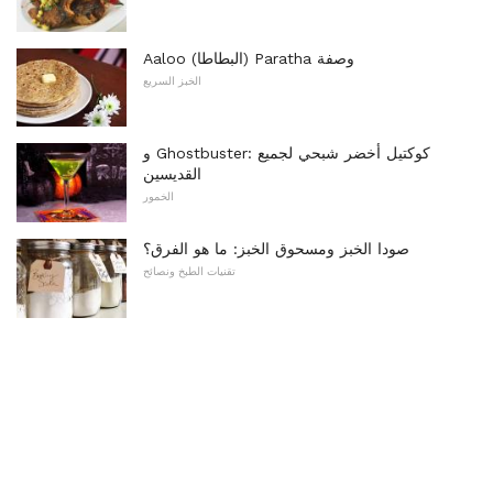
Aaloo (البطاطا) Paratha وصفة
الخبز السريع
و Ghostbuster: كوكتيل أخضر شبحي لجميع
القديسين
الخمور
صودا الخبز ومسحوق الخبز: ما هو الفرق؟
تقنيات الطبخ ونصائح