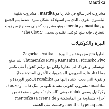
Mastika
مشروب آخر شائع في بلغاريا هو
mastika
، مشروب بنكهة
اليانسون القوي ، الذي يتم استهلاكه بشكل مبرد. عندما يتم الجمع
بين
mastika
مع
menta
، وهو مشروب كحولي مصنوع من زيت
النعناع ، فإنه ينتج كوكتيل تقليدي يسمى "The Cloud".
البيرة والكوكتيلات
بلغاريا تنتج مجموعة من البيرة - Zagorka ، Astika ،
Kamenitsa ، Pirinsko Pivo و Shumensko Pivo. يتم صنع
الويسكي والفودكا في بلغاريا ولكن مع تركيز كحول أعلى بكثير
مما اعتاد عليه الغربيون. المشروبات الأخرى المنتجة محليًا
والقوية التي يجب الانتباه إليها هي rosaliika (ليكيور الوردة) و
mastika (مشروب كحولي مشابه لليوناني مثل raki أو ouzo) ،
وكوكتيل يسمى oblak ، يعني "السحابة" ، وهي مصنوعة من
أجزاء متساوية من الماستكية و mentofka (a creme de
menthe-type liqueur) وخدمت على الجليد.