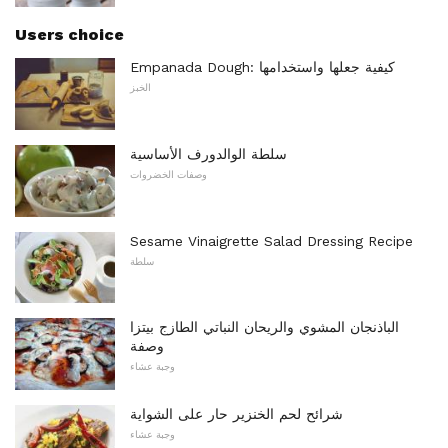
Users choice
Empanada Dough: كيفية جعلها واستخدامها
الخبز
سلطة الوالدورف الأساسية
وصفات الخضروات
Sesame Vinaigrette Salad Dressing Recipe
سلطة
الباذنجان المشوي والريحان النباتي الطازج بيتزا
وصفة
وجبة عشاء
شرائح لحم الخنزير حار على الشواية
وجبة عشاء