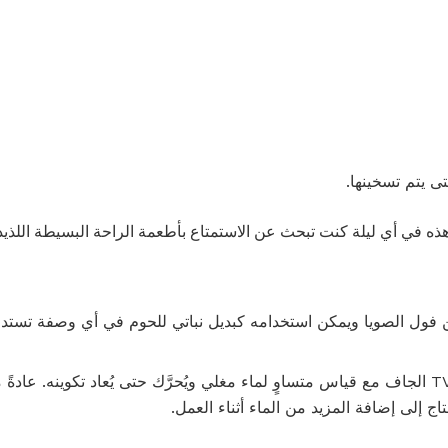
هذه في أي ليلة كنت تبحث عن الاستمتاع بأطعمة الراحة البسيطة اللذيذ
فول الصويا ويمكن استخدامه كبديل نباتي للحوم في أي وصفة تستدع
لإعادة تميُّز TVP ، قم بدمج TVP الجاف مع قياس متساوٍ لماء مغلي ويُحرَّك حتى يُعاد تكوي
 إلى إضافة المزيد من الماء أثناء العمل.