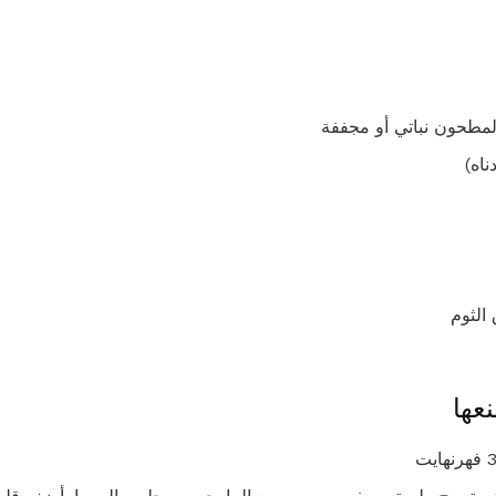
اه)
عها