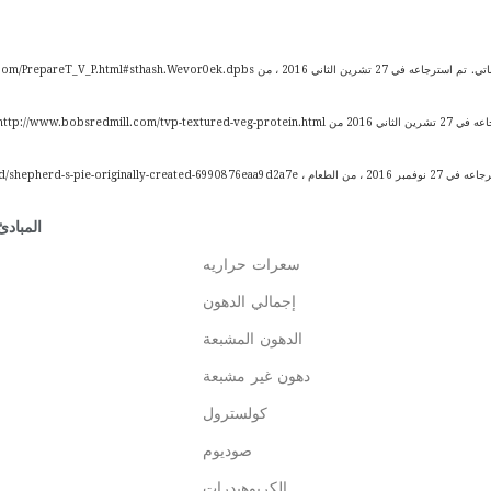
اتي.
تم استرجاعه في 27 تشرين الثاني 2016 ، من http://thepracticalvegetarian.com/PrepareT_V_P.html#sthash.Wevor0ek.dpbs
http://www.bobsredmill.com/tvp-textured-veg-pr
https://www.reference.com/food/shepherd-s-pie-originally-created-6990876eaa9#
المبادئ
سعرات حراريه
إجمالي الدهون
الدهون المشبعة
دهون غير مشبعة
كولسترول
صوديوم
الكربوهيدرات