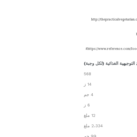
 التوجيهية الغذائية (لكل وجبة)
568
14 ز
4 جم
6 ز
12 ملغ
2،334 ملغ
99 جم