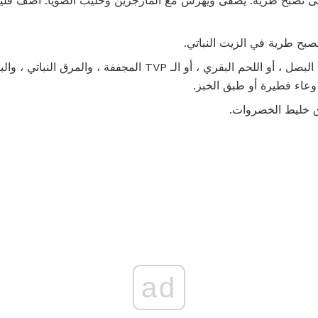
تى تصبح طرية. يصفى ويهرس مع المارجرين وحليب الصويا. أضف قليلا
صبح طرية في الزيت النباتي.
في وعاء خلط كبير ، قم بخلط البصل ، أو اللحم البقري ، أو الـ TVP ال
 خليط الخضروات.
ad