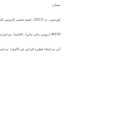
مصادر:
كورتيس ، م. (2015).
كيفية تحضير البروتين النب
TVP® (بروتين نباتي نباتي).
(الثانية).
تم استرجاعه في 27 تشرين الثاني 2016 من otein.html
أين تم إنشاء فطيرة الراعي في الأصل؟
تم استرجاعه في 27 نوفمبر 2016 ، من الطعام ، d2a7e