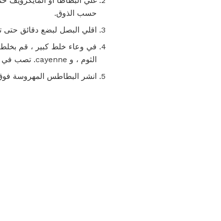
غلي البطاطا أو المايكرويف ح
حسب الذوق.
اقلي البصل لبضع دقائق حتى ت
الثوم ، و cayenne. تصب في وعاء فطيرة أو طبق الخبز.
انشر البطاطس المهروسة فوق