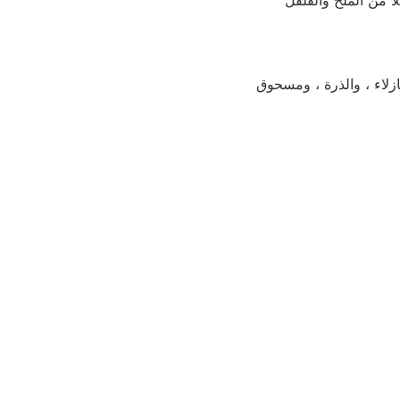
 من الملح والفلفل
مجففة ، والمرق النباتي ، والبازلاء ، والذرة ، ومسحوق