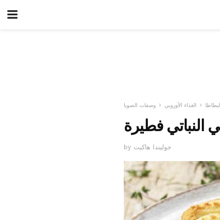
بطاطا
الغذاء الأوروبي
وصفات الصويا
ي النباتي فطيرة
by جوليندا هاكيت