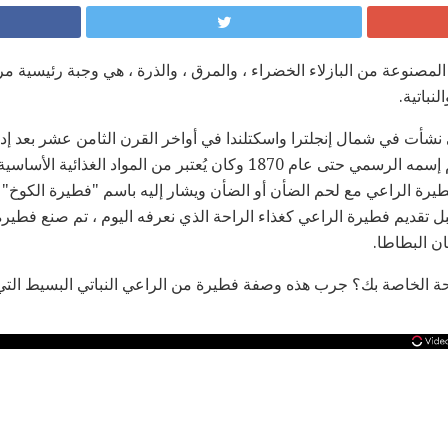
 المصنوعة من البازلاء الخضراء ، والمرق ، والذرة ، هي وجبة رئيسية
لنباتية.
ي نشأت في شمال إنجلترا واسكتلندا في أواخر القرن الثامن عشر بعد 
المملكة المتحدة. لم يُعط الاسم إسمه الرسمي حتى عام 1870 وكان يُعتبر من
فطيرة الراعي مع لحم الضأن أو الضأن ويشار إليه باسم "فطيرة الكوخ"
بل تقديم فطيرة الراعي كغذاء الراحة الذي نعرفه اليوم ، تم صنع فطيرة
 البطاطا.
حة الخاصة بك؟ جرب هذه وصفة فطيرة من الراعي النباتي البسيط الت