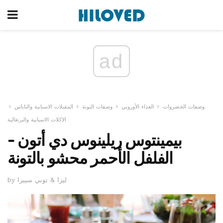
ad
وصفات الخضروات
الغذاء الأوروبي
وصفات التونة
المقبلات الاسبانية والتاباس
الاكلات الاسبانية والبرتغالية
بيمينتوس ريلينوس دي أتون -
الفلفل الأحمر محشو بالتونة
by ليزا & توني سييرا