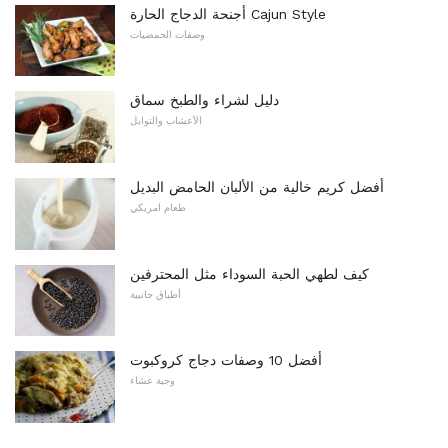
أجنحة الدجاج الحارة Cajun Style
وصفات الحمضيات
دليل لشراء والطبخ سماق
الأعشاب والتوابل
أفضل كريم خالية من الألبان الحامض البديل
طعام امريكي
كيف لطهي الحبة السوداء مثل المحترفين
أطباق جانبية
أفضل 10 وصفات دجاج كروكبوت
وجبة عشاء