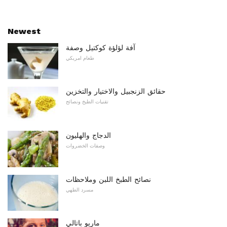
Newest
آفة لؤلؤة كوكتيل وصفة
طعام امريكي
حقائق الزنجبيل والاختيار والتخزين
تقنيات الطبخ ونصائح
الدجاج والهليون
وصفات الخضروات
نصائح الطبخ اللبن وملاحظات
مسرد الطهي
ماريو باتالي