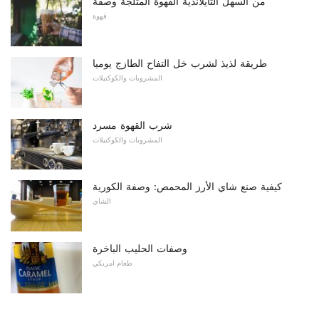
من السهل التايلاندية القهوة المثلجة وصفة
قهوة
طريقة لذيذ لشرب خل التفاح الطازج يوميا
المشروبات والكوكتيلات
شرب القهوة مسرد
المشروبات والكوكتيلات
كيفية صنع شاي الأرز المحمص: وصفة الكورية
الشاي
وصفات الحليب الباخرة
طعام امريكي