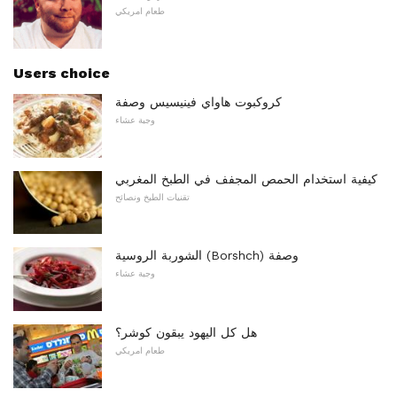
طعام امريكي
Users choice
كروكبوت هاواي فينيسيس وصفة
وجبة عشاء
كيفية استخدام الحمص المجفف في الطبخ المغربي
تقنيات الطبخ ونصائح
الشوربة الروسية (Borshch) وصفة
وجبة عشاء
هل كل اليهود يبقون كوشر؟
طعام امريكي