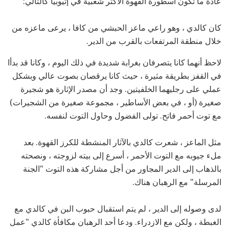
عادة ما تكون أسطورة القهوة الأكثر شعبية في إثيوبيا كالتالي:
كان كالدي ، وهو راعي ماعز الحبشي من كافا ، يرعى ماعزه من
خلال منطقة المرتفعات بالقرب من الدير.
لاحظ أنهما كانا يتصرفان بغرابة شديدة في ذلك اليوم ، وكانا قد بدأا
في القفز بطريقة مثيرة ، حيث كانا يرقصان بصوت عالي وبشكل
عملي على رجليهما الخلفيتين. وجد أن مصدر الإثارة هو شجيرة
صغيرة (أو ، في بعض الأساطير ، مجموعة صغيرة من الشجيرات)
مع توت أحمر فاتح. تولى الفضول وحاول التوت لنفسه.
مثل الماعز ، شعرت كالدي بالآثار المنشطة للكرز القهوة. بعد
ملء جيوبه مع التوت الأحمر ، أسرع إلى بيته لزوجته ، ونصحته
بالذهاب إلى الدير المجاور من أجل مشاركة هذه التوت "الجنة
المرسلة" مع الرهبان هناك.
لدى وصوله إلى الدير ، لم يتم استقبال حبوب البن في كالدي مع
الغبطة ، ولكن مع الازدراء. ودعا أحد الرهبان مكافأة كالدي "عمل