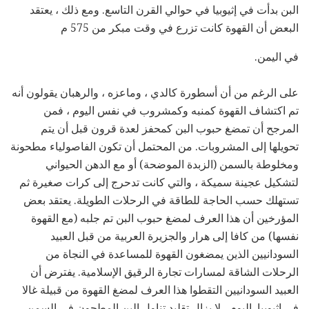
البن بدأت في إثيوبيا في حوالي القرن التاسع. ومع ذلك ، يعتقد
البعض أن القهوة كانت تزرع في وقت مبكر من 575 م
في اليمن.
على الرغم من أن أسطورة كالدي ، وماعزه ، والرهبان يقولون أنه
تم اكتشاف القهوة كمنبه وكمشروب في نفس اليوم ، فمن
المرجح أن تمضغ حبوب البن كمحفز لعدة قرون قبل أن يتم
تحويلها إلى المشروبات. من المحتمل أن تكون الفاصولياء مطحونة
ومخلوطة بالسمن (الزبدة الموضحة) أو مع الدهن الحيواني
لتشكيل عجينة سميكة ، والتي كانت تدحرج إلى كرات صغيرة ثم
تستهلك حسب الحاجة للطاقة في الرحلات الطويلة. يعتقد بعض
المؤرخين أن هذا العرف لمضغ حبوب البن تم جلبه (مع القهوة
نفسها) من كافا إلى هرار والجزيرة العربية من قبل العبيد
السودانيين الذين يمضغون القهوة للمساعدة في النجاة من
الرحلات الشاقة لمسارات تجارة الرقيق الإسلامية. يفترض أن
العبيد السودانيين التقطوا هذا العرف لمضغ القهوة من قبيلة غالا
في إثيوبيا. اليوم ، لا يزال تقليد تناول البن المطحون في السمن