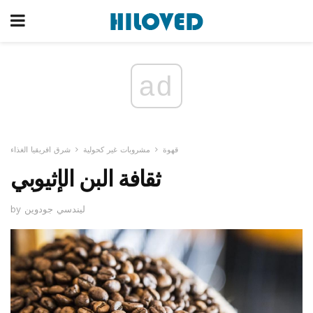
ad
قهوة
مشروبات غير كحولية
شرق افريقيا الغذاء
ثقافة البن الإثيوبي
by ليندسي جودوين