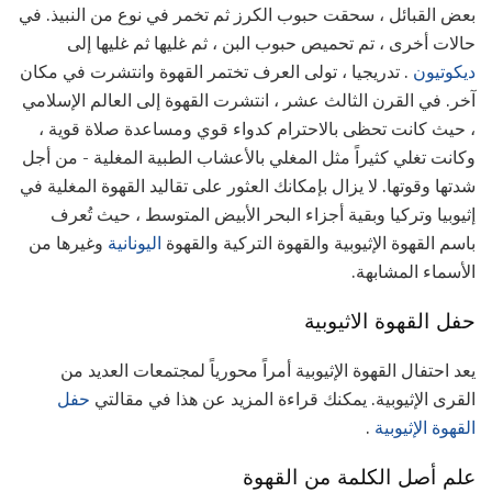
بعض القبائل ، سحقت حبوب الكرز ثم تخمر في نوع من النبيذ. في
حالات أخرى ، تم تحميص حبوب البن ، ثم غليها ثم غليها إلى
ديكوتيون
. تدريجيا ، تولى العرف تختمر القهوة وانتشرت في مكان
آخر. في القرن الثالث عشر ، انتشرت القهوة إلى العالم الإسلامي
، حيث كانت تحظى بالاحترام كدواء قوي ومساعدة صلاة قوية ،
وكانت تغلي كثيراً مثل المغلي بالأعشاب الطبية المغلية - من أجل
شدتها وقوتها. لا يزال بإمكانك العثور على تقاليد القهوة المغلية في
إثيوبيا وتركيا وبقية أجزاء البحر الأبيض المتوسط ​​، حيث تُعرف
باسم القهوة الإثيوبية والقهوة التركية والقهوة
اليونانية
وغيرها من
الأسماء المشابهة.
حفل القهوة الاثيوبية
يعد احتفال القهوة الإثيوبية أمراً محورياً لمجتمعات العديد من
القرى الإثيوبية. يمكنك قراءة المزيد عن هذا في مقالتي
حفل
القهوة الإثيوبية
.
علم أصل الكلمة من القهوة