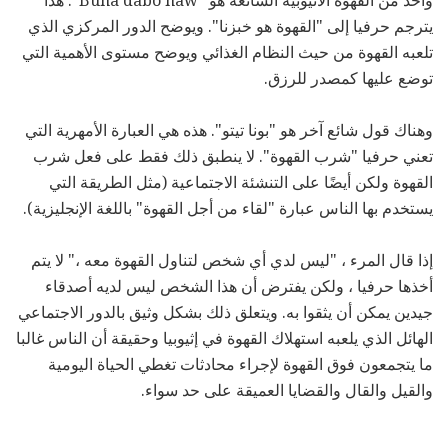
واحد من القهوة الاثيوبية الشائعة هو "Buna dabo naw". هذا
يترجم حرفيا إلى "القهوة هو خبزنا". ويوضح الدور المركزي الذي
تلعبه القهوة من حيث النظام الغذائي ويوضح مستوى الأهمية التي
توضع عليها كمصدر للرزق.
وهناك قول شائع آخر هو "بونا تيتو". هذه هي العبارة الأمهرية التي
تعني حرفيا "شرب القهوة". لا ينطبق ذلك فقط على فعل شرب
القهوة ولكن أيضًا على التنشئة الاجتماعية (مثل الطريقة التي
يستخدم بها الناس عبارة "لقاء من أجل القهوة" باللغة الإنجليزية).
إذا قال المرء ، "ليس لدي أي شخص لتناول القهوة معه ،" لا يتم
أخذها حرفيا ، ولكن يفترض أن هذا الشخص ليس لديه أصدقاء
جيدين يمكن أن يثقوا به. ويتعلق ذلك بشكل وثيق بالدور الاجتماعي
الهائل الذي يلعبه استهلاك القهوة في إثيوبيا وحقيقة أن الناس غالبا
ما يتجمعون فوق القهوة لإجراء محادثات تغطي الحياة اليومية
والقيل والقال والقضايا العميقة على حد سواء.