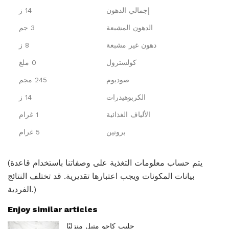
إجمالي الدهون
14 ز
الدهون المشبعة
3 جم
دهون غير مشبعة
8 ز
كولسترول
0 ملغ
صوديوم
245 مجم
الكربوهيدرات
14 ز
الألياف الغذائية
1 غرام
بروتين
5 غرام
(يتم حساب معلومات التغذية على وصفاتنا باستخدام قاعدة
بيانات المكونات ويجب اعتبارها تقديرية. قد تختلف النتائج
الفردية.)
Enjoy similar articles
حليب كاجو متبل منزليًا