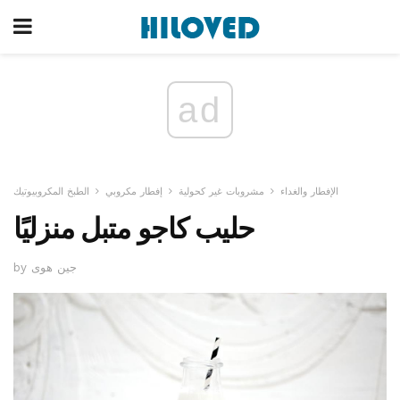
ad
الإفطار والغداء
مشروبات غير كحولية
إفطار مكروبي
الطبخ المكروبيوتيك
حليب كاجو متبل منزليًا
by جين هوى