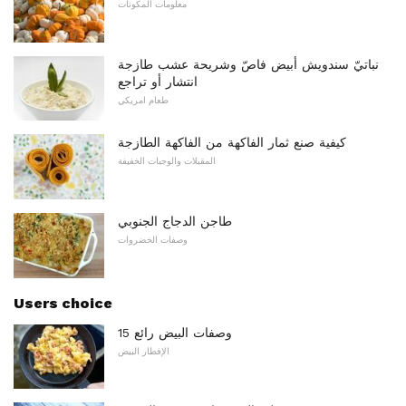
معلومات المكونات
نباتيّ سندويش أبيض فاصّ وشريحة عشب طازجة
انتشار أو تراجع
طعام امريكي
كيفية صنع ثمار الفاكهة من الفاكهة الطازجة
المقبلات والوجبات الخفيفة
طاجن الدجاج الجنوبي
وصفات الخضروات
Users choice
15 وصفات البيض رائع
الإفطار البيض