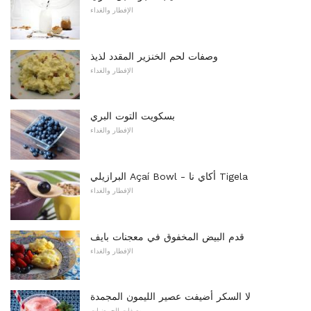
الإفطار والغداء
وصفات لحم الخنزير المقدد لذيذ
الإفطار والغداء
بسكويت التوت البري
الإفطار والغداء
البرازيلي Açaí Bowl - أكاي نا Tigela
الإفطار والغداء
قدم البيض المخفوق في معجنات بايف
الإفطار والغداء
لا السكر أضيفت عصير الليمون المجمدة
وصفات الحمضيات