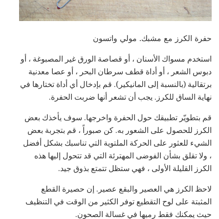
حفرة الكرز مع مشبك. مولي واتسون
استخدم مسواك الأسنان ، أو قصاصة الورق غير المصبوغة ، أو
دبوس الشعر ، أو أداة قطف سرطان البحر ، أو عصا معدنية
برتقالية (بالنسبة إلى المانيكير). قم بإدخال أي أداة تختارها في
نهاية الساق للكرز. يجب أن تشعر أنها ضربت الحفرة.
قم بتطويّر تطبيقك حول الحفرة واخرجها. سوف يأخذك بعض
الكرز للحصول على الشعور به. كن صبوراً ، قم بتجربة بعض
الشيء للعثور على الحركة الملتوية التي تناسبك بشكل أفضل
، ولا تقلق بشأن الفوضى المهترئة التي قد تتحول إليها هذه
الكرز القليلة الأولى ، فهي ستظل تتمتع بذوق جيد.
لاحظ الكرز هي العصير والبقع عصير. إن حصيرة القطع
المثبتة على لوح التقطيع توفر الكثير من الوقت في التنظيف
حيث يمكنك فقط رميها في غسالة الصحون.