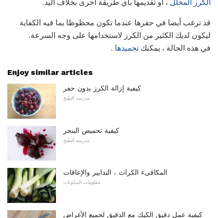
الكرز المخلل
، أو تقديمها بأي طريقة أخرى بخلاف اليد.
قد ترغب أيضا في حفرها عندما تكون محظوظا بما فيه الكفاية
ليكون لديك الكثير من الكرز لاستخدامها على وجه السرعة.
في هذه الحالة ، يمكنك
تجميدها
.
Enjoy similar articles
كيفية إزالة الكرز بدون حفر
مدرسة الطبخ
كيفية تحميص البنجر
مدرسة الطبخ
المكافىء الكراث ، التدابير والإعاقات
معلومات المكونات
كيفية عمل دقيق الكيك مع الدقيق لجميع الأغراض