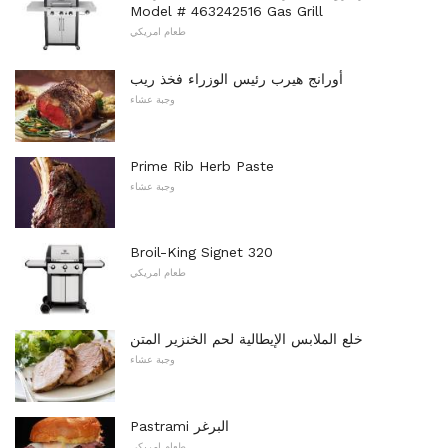
Model # 463242516 Gas Grill
طعام امريكي
أورانج هيرب رئيس الوزراء فخذ ريب
وجبة عشاء
Prime Rib Herb Paste
وجبة عشاء
Broil-King Signet 320
طعام امريكي
خلع الملابس الإيطالية لحم الخنزير المتن
وجبة عشاء
Pastrami البرغر
طعام امريكي