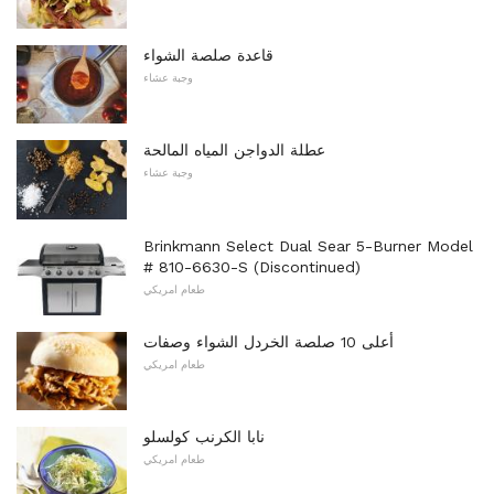
قاعدة صلصة الشواء
وجبة عشاء
عطلة الدواجن المياه المالحة
وجبة عشاء
Brinkmann Select Dual Sear 5-Burner Model
# 810-6630-S (Discontinued)
طعام امريكي
أعلى 10 صلصة الخردل الشواء وصفات
طعام امريكي
نابا الكرنب كولسلو
طعام امريكي