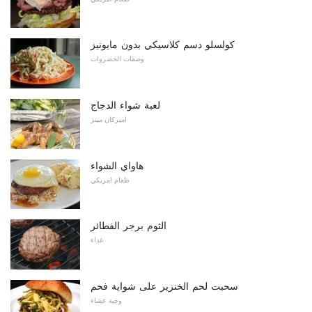
كولسلو دسم كلاسيكي بدون مايونيز
وصفات الخضروات
لعبة شواء الدجاج
اميركان مينز
هاواي الشواء
طعام امريكي
الثوم برجر الفطائر
غداء
سحبت لحم الخنزير على شواية فحم
وجبة عشاء