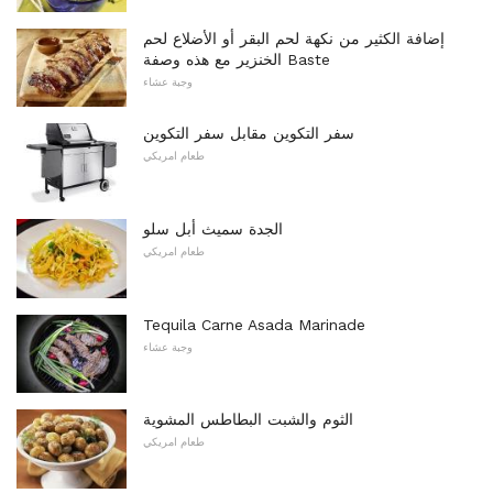
إضافة الكثير من نكهة لحم البقر أو الأضلاع لحم
الخنزير مع هذه وصفة Baste
وجبة عشاء
سفر التكوين مقابل سفر التكوين
طعام امريكي
الجدة سميث أبل سلو
طعام امريكي
Tequila Carne Asada Marinade
وجبة عشاء
الثوم والشبت البطاطس المشوية
طعام امريكي