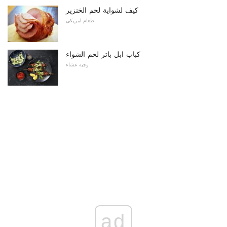
كيف لشواية لحم الخنزير
طعام امريكي
كباب ابل باتر لحم الشواء
وجبة عشاء
ad