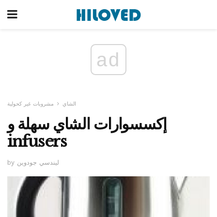
ad
الشاي
مشروبات غير كحولية
إكسسوارات الشاي سهلة و
infusers
by ليندسي جودوين