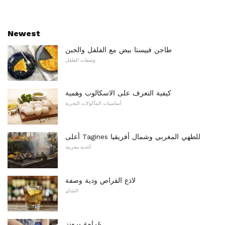
Newest
طاجن فييستا بيض مع الفلفل والجبن
وصفات الفلفل
كيفية التعرف على الاسكالوب وهمية
أساسيات المأكولات البحرية
أعلى Tagines للطهي المغربي وشمال أفريقيا
أغذية مغربية
لاذع القراص ودية وصفة
الشاي
غرامة برونز