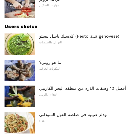
مهارات السكين
Users choice
كلاسيك باسل بيستو (Pesto alla genovese)
التوابل والصلصات
ما هو روتي؟
المكونات العرقية
أفضل 10 وصفات الذرة من منطقة البحر الكاريبي
الغذاء الكاريبي
نودلز صينية في صلصة الفول السوداني
غداء