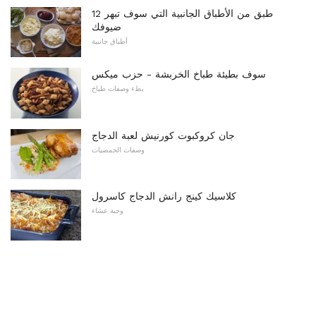
12 طبق من الأطباق الجانبية التي سوف تبهر
ضيوفك
أطباق جانبية
سوف بطيئة طباخ الخربشة - حزب ميكس
بطء وصفات طباخ
جان كروكبوت كورنيش لعبة الدجاج
وصفات الحمضيات
كلاسيك كينج رانش الدجاج كاسرول
وجبة عشاء