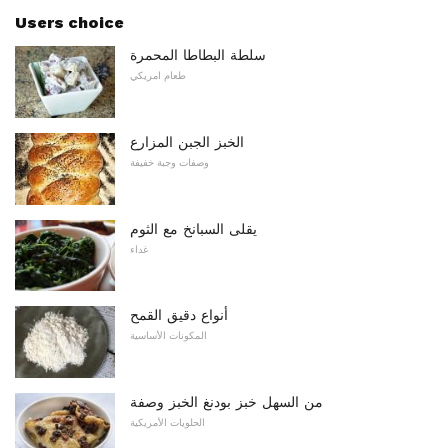
Users choice
سلطة البطاطا المحمرة
طعام امريكي
الخبز الجبن المزارع
وصفات وجبة خفيفة
يقلى السبانخ مع الثوم
غداء
أنواع دقيق القمح
المكونات الأساسية
من السهل خبز بودنغ الخبز وصفة
الحلويات الأمريكية