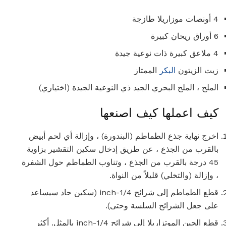
4 أونصات موزاريلا طازجة
6 أوراق ريحان كبيرة
4 ملاعق كبيرة ذات نوعية جيدة
زيت الزيتون
البكر
الممتاز
الملح ، الملح البحري الجيد ذي النوعية الجيدة (اختياري)
كيف اعملها كيف اصنعها
اخرج نهاية جذع الطماطم (البندورة) ، وإزالة أي لحم أبيض
بالقرب من الجذع ، عن طريق إدخال سكين التقشير بزاوية
45 درجة بالقرب من الجذع ، وتناوب الطماطم حول الشفرة
، وإزالة (والتخلي) قليلاً من النواة.
قطع الطماطم إلى شرائح 1/4-inch (سكين حاد سيساعد
على جعل الشرائح السلسة وحتى).
قطع الجبن الموتزاريلا إلى شرائح 1/4-inch بالمثل. أكثر