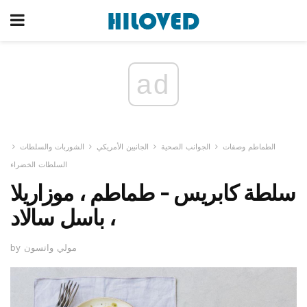
ad
الطماطم وصفات
الجوانب الصحية
الجانبين الأمريكي
الشوربات والسلطات
السلطات الخضراء
سلطة كابريس - طماطم ، موزاريلا
، باسل سالاد
by مولي واتسون