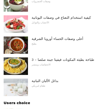
وصفات الخضروات
كيفية استخدام النعناع في وصفات اليونانية
الأعشاب والتوابل
أعلى وصفات الحساء أوروبا الشرقية
يطبخ
3 - طباخة بطيئة المكونات فيفيتا جبنة صلصا
الانخفاضات وينتشر
بدائل الألبان النباتية
طعام امريكي
Users choice