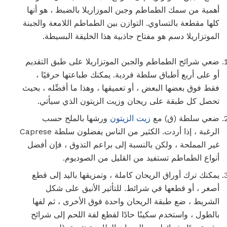
أهمية من سمك الطماطم وجبن الموزاريلا بالضبط ، هو أنها
كلها مقطعة بالتساوي. التوازن بين الطماطم اللامعة والجبنة
الموتزاريلا دسم هو مفتاح جاذبية هذا الخليقة البسيطة.
ضعي شرائح الطماطم والجبن الموتزاريلا على طبق التقديم
أو على أربع أطباق سلطة فردية. يمكنك طباعتها حرفيًا ،
فقط فوق بعضها البعض ، أو تعميقها ، وهذا ما أفضِّله ، بحيث
تحصل كل طبقة على ريحان وزيت الزيتون الذي سيأتي.
ضعي سلطة (ق) مع
زيت الزيتون
ورشها بالملح حسب
الرغبة ، إذا أردت. الكثير من الناس يفضلون سلطة Caprese
غير المملحة ، ولكن بالنسبة إلى براعم التذوق ، فإن أفضل
أنواع الطماطم تستفيد من القليل من الصوديوم.
يمكنك ترك أوراق الريحان كاملة ، وتمزيقها باليد إلى قطع
أصغر ، أو قطعها في شرائط. للتأثير الأنيق على شكل
الشريط ، ضع طبقة الريحان واحدة فوق الأخرى ، ثم لفها
بالطول ، واستخدم سكينًا حادًا لقطع لفة اللحم إلى شرائح