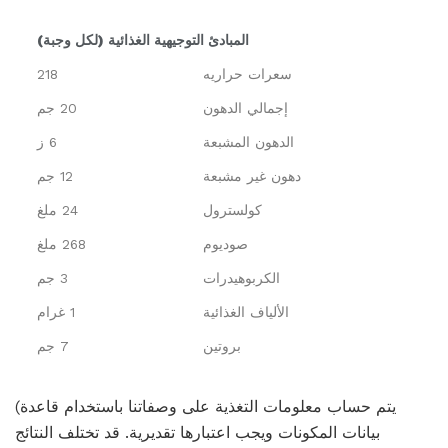
المبادئ التوجيهية الغذائية (لكل وجبة)
سعرات حراريه
218
إجمالي الدهون
20 جم
الدهون المشبعة
6 ز
دهون غير مشبعة
12 جم
كولسترول
24 ملغ
صوديوم
268 ملغ
الكربوهيدرات
3 جم
الألياف الغذائية
1 غرام
بروتين
7 جم
(يتم حساب معلومات التغذية على وصفاتنا باستخدام قاعدة
بيانات المكونات ويجب اعتبارها تقديرية. قد تختلف النتائج