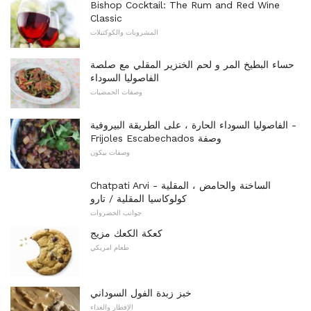
Bishop Cocktail: The Rum and Red Wine
Classic
المشروبات والكوكتيلات
حساء البطيخ المر و لحم الخنزير المقلي مع صلصة
الفاصوليا السوداء
وصفات الحمضيات
الفاصوليا السوداء الحارة ، على الطريقة البيروفية -
Frijoles Escabechados وصفة
وصفات بيكون
Chatpati Arvi - الساخنة والحامض ، المقلية
كولوكاسيا المقلية / تارو
جوانب الخضروات
كعكة الكعك مزيج
طعام امريكي
خبز زبدة الفول السوداني
الإفطار والغداء