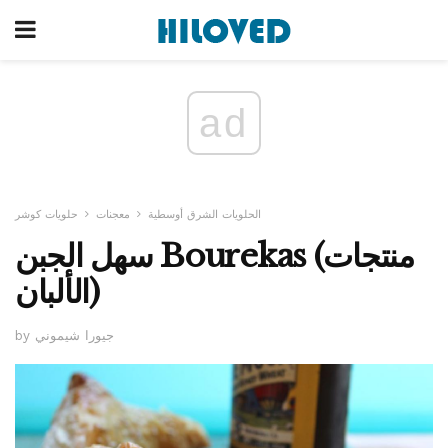
ad
الحلويات الشرق أوسطية
معجنات
حلويات كوشر
سهل الجبن Bourekas (منتجات
الألبان)
by جيورا شيموني