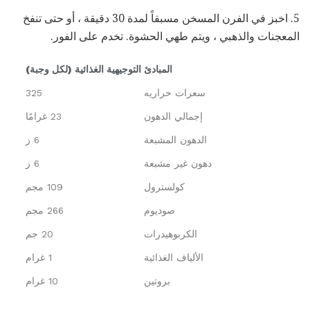
5. اخبز في الفرن المسخن مسبقاً لمدة 30 دقيقة ، أو حتى تنفخ
المعجنات والذهبي ، ويتم طهي الحشوة. تخدم على الفور.
المبادئ التوجيهية الغذائية (لكل وجبة)
سعرات حراريه
325
إجمالي الدهون
23 غرامًا
الدهون المشبعة
6 ز
دهون غير مشبعة
6 ز
كولسترول
109 مجم
صوديوم
266 مجم
الكربوهيدرات
20 جم
الألياف الغذائية
1 غرام
بروتين
10 غرام