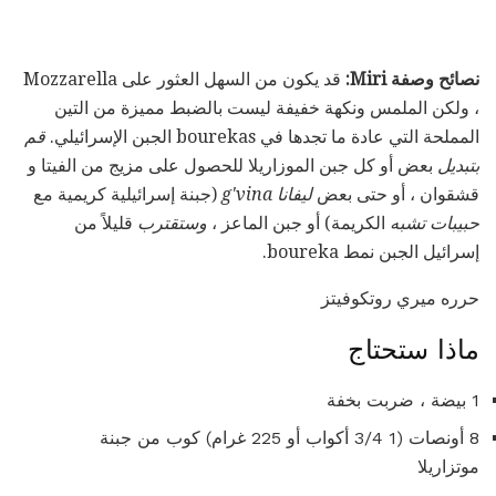
نصائح وصفة Miri:
قد يكون من السهل العثور على Mozzarella
، ولكن الملمس ونكهة خفيفة ليست بالضبط مميزة من التين
المملحة التي عادة ما تجدها في bourekas الجبن الإسرائيلي.
قم
بتبديل
بعض أو كل جبن الموزاريلا للحصول على مزيج من الفيتا و
قشقوان ، أو حتى بعض
ليفانا g'vina
(جبنة إسرائيلية كريمية مع
حبيبات تشبه
الكريمة) أو جبن الماعز ،
وستقترب
قليلاً من
إسرائيل الجبن نمط boureka.
حرره ميري روتكوفيتز
ماذا ستحتاج
1 بيضة ، ضربت بخفة
8 أونصات (1 3/4 أكواب أو 225 غرام) كوب من جبنة
موتزاريلا