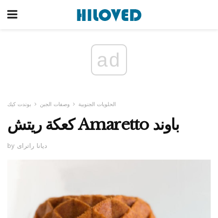
ad
الحلويات الجنوبية
وصفات الجبن
بوندت كيك
كعكة ريتش Amaretto باوند
by ديانا راتراى