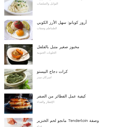
التوابل والصلصات
أروز كوبانو: سهل الأرز الكوبي
الطماطم وصفات
مخبوز صغير متبل بالفلفل
الحلويات الجنوبية
كرات دجاج البيستو
اميركان مينز
كيفية عمل الفطائر من الصفر
الإفطار والغداء
مانجو لحم الخنزير Tenderloin وصفة
غداء