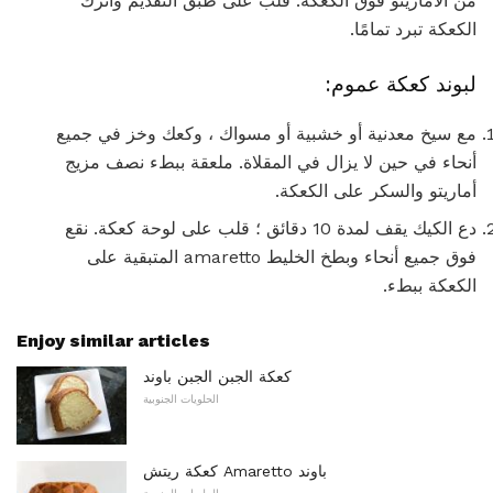
من الأماريتو فوق الكعكة. قلب على طبق التقديم واترك
الكعكة تبرد تمامًا.
لبوند كعكة عموم:
مع سيخ معدنية أو خشبية أو مسواك ، وكعك وخز في جميع
أنحاء في حين لا يزال في المقلاة. ملعقة ببطء نصف مزيج
أماريتو والسكر على الكعكة.
دع الكيك يقف لمدة 10 دقائق ؛ قلب على لوحة كعكة. نقع
فوق جميع أنحاء وبطخ الخليط amaretto المتبقية على
الكعكة ببطء.
Enjoy similar articles
كعكة الجبن الجبن باوند
الحلويات الجنوبية
كعكة ريتش Amaretto باوند