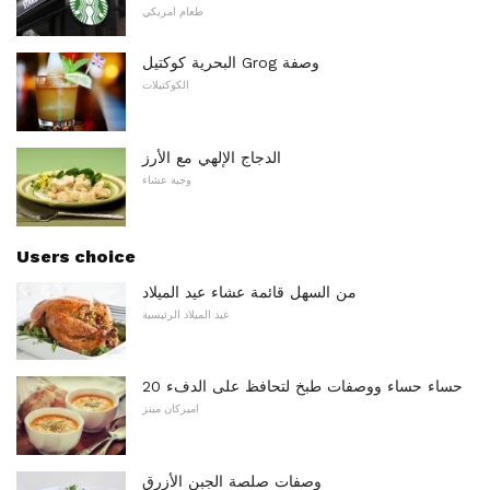
طعام امريكي
البحرية كوكتيل Grog وصفة
الكوكتيلات
الدجاج الإلهي مع الأرز
وجبة عشاء
Users choice
من السهل قائمة عشاء عيد الميلاد
عيد الميلاد الرئيسية
20 حساء حساء ووصفات طبخ لتحافظ على الدفء
اميركان مينز
وصفات صلصة الجبن الأزرق