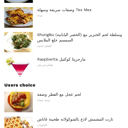
وصفات سريعة وسهلة Tex Mex
غداء
Shungiku (الخضر اليابانية) وسلطة لحم الخنزير مع
السمسم خلع الملابس
أطباق جانبية
Raspberita مارجريتا كوكتيل
طعام امريكي
Users choice
لحم عجل مع الفطر وصفة
وجبة عشاء
تارت المشمش لاذع بالشوكولاته طحينة غاناش
الحلويات