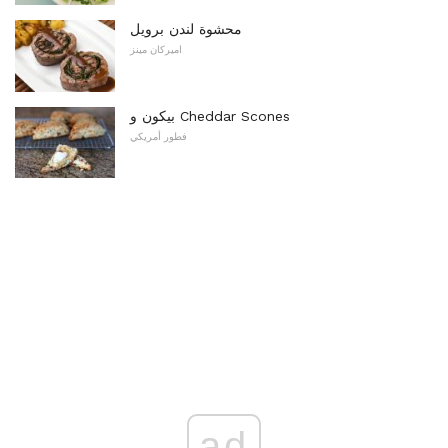
محشوة لندن برويل
اميركان مينز
بيكون و Cheddar Scones
فطور أمريكي
ad