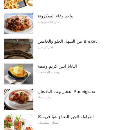
واحد وعاء المعكرونة
الطبخ لشخص واحد
من السهل الحلو والحامض Brisket
اميركان مينز
البابايا آيس كريم وصفة
وصفات الحمضيات
الفخار وعاء الباذنجان Parmigiana
وجبة عشاء
الفراولة الجير النعناع شيا فريسكا
الطعام المكسيكي