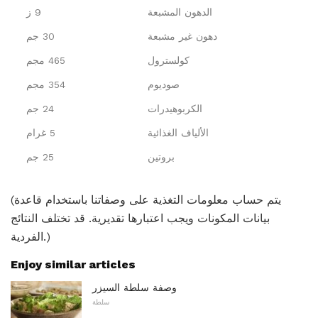
الدهون المشبعة
9 ز
دهون غير مشبعة
30 جم
كولسترول
465 مجم
صوديوم
354 مجم
الكربوهيدرات
24 جم
الألياف الغذائية
5 غرام
بروتين
25 جم
(يتم حساب معلومات التغذية على وصفاتنا باستخدام قاعدة
بيانات المكونات ويجب اعتبارها تقديرية. قد تختلف النتائج
الفردية.)
Enjoy similar articles
وصفة سلطة السيزر
سلطة