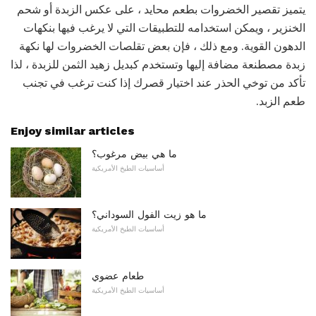
يتميز تقصير الخضروات بطعم محايد ، على عكس الزبدة أو شحم
الخنزير ، ويمكن استخدامه للتطبيقات التي لا يرغب فيها بنكهات
الدهون القوية. ومع ذلك ، فإن بعض تقلصات الخضروات لها نكهة
زبدة مصطنعة مضافة إليها وتستخدم كبديل زهيد الثمن للزبدة ، لذا
تأكد من توخي الحذر عند اختيار قصرك إذا كنت ترغب في تجنب
طعم الزبد.
Enjoy similar articles
ما هي بيض مرغوب؟
أساسيات الطبخ الأمريكية
ما هو زيت الفول السوداني؟
أساسيات الطبخ الأمريكية
طعام عضوي
أساسيات الطبخ الأمريكية