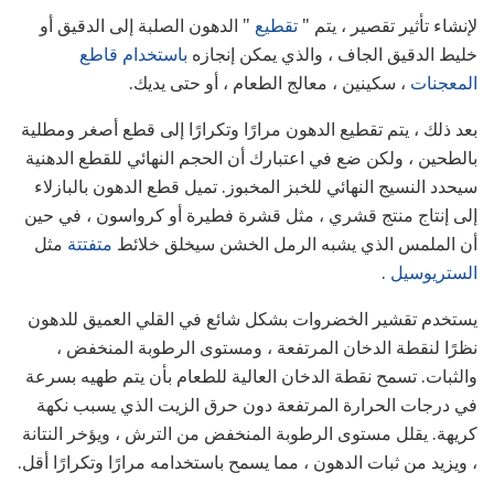
لإنشاء تأثير تقصير ، يتم "
تقطيع
" الدهون الصلبة إلى الدقيق أو
خليط الدقيق الجاف ، والذي يمكن إنجازه
باستخدام قاطع
المعجنات
، سكينين ، معالج الطعام ، أو حتى يديك.
بعد ذلك ، يتم تقطيع الدهون مرارًا وتكرارًا إلى قطع أصغر ومطلية
بالطحين ، ولكن ضع في اعتبارك أن الحجم النهائي للقطع الدهنية
سيحدد النسيج النهائي للخبز المخبوز. تميل قطع الدهون بالبازلاء
إلى إنتاج منتج قشري ، مثل قشرة فطيرة أو كرواسون ، في حين
أن الملمس الذي يشبه الرمل الخشن سيخلق خلائط
متفتتة
مثل
الستريوسيل
.
يستخدم تقشير الخضروات بشكل شائع في القلي العميق للدهون
نظرًا لنقطة الدخان المرتفعة ، ومستوى الرطوبة المنخفض ،
والثبات. تسمح نقطة الدخان العالية للطعام بأن يتم طهيه بسرعة
في درجات الحرارة المرتفعة دون حرق الزيت الذي يسبب نكهة
كريهة. يقلل مستوى الرطوبة المنخفض من الترش ، ويؤخر النتانة
، ويزيد من ثبات الدهون ، مما يسمح باستخدامه مرارًا وتكرارًا أقل.