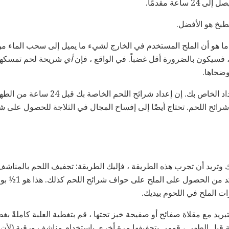
اعة مقدمًا.
طبخ هو الأفضل.
دما هو أن الملح المستخدم في الخارج لشيء ما يميل إلى سحب الماء م
فسيكون بالضرورة أقل غضباً. في الواقع ، فإن
أي
شريحة لحم تمسكها في
ضحاها.
عيب آخر هو أنه يمتد وقت الإعداد الخاص بك. 
ك وتريد أن تجرب هذه الطريقة ، فإليك الطريقة: تجفيف اللحم بالمناش
اللحم بسخاء مع ملح
ات الملح في اللحوم بيديك.
بريد مع مقلاة صفائح أو صفيحة خبز تحتها ، قم بتغطية العلبة كاملةً بغ
ة. أخرجها حوالي 30 دقيقة قبل الطهي ، قومي بتجفيفها مرة أخرى باستخدام مناشف ور