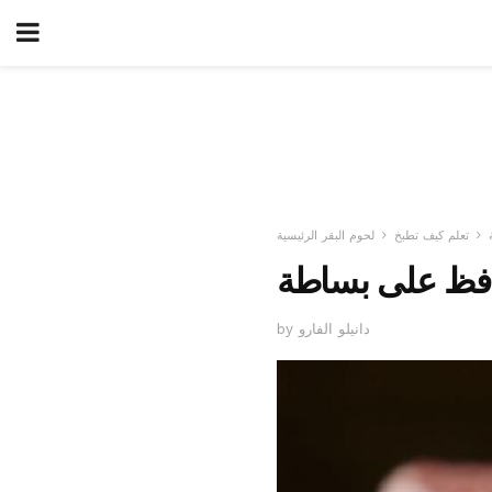
تعلم كيف تطبخ
لحوم البقر الرئيسية
افظ على بساطة
by دانيلو الفارو