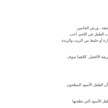
ح مباشرة قبل الطهي: مرة أخرى ، اترك شرائح اللحم على درجة حرارة الغرفة لمدة 30 دقيقة ، ورش الجانبين
ح وحبيبات الفلفل في اللحم. أحب
رة
أو خليط من الزيت والزبدة
طريقة الأفضل. كلاهما سوف
 أن الفلفل الأسود المطحون
فل الأسود التي تطحنها