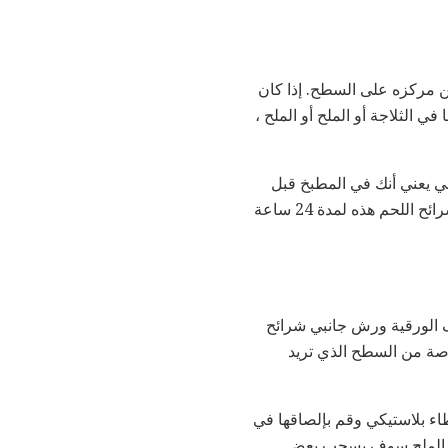
ن مركزه على السطح. إذا كان
 الثلاجة أو الملح أو الملح ،
إن إعداد شرائح اللحم الخاصة بك قبل 24 ساعة من الطهي يعني أنك في المطبخ قبل
24 ساعة من تناول العشاء مع شرائح اللحم. تحتاج أيضًا إلى إفساح المجال في الثلاجة للحصول على شرائح اللحم هذه لمدة 24 ساعة
ف الورقية ورش جانبي شرائح
 كوشر. تأكد من الحصول على الملح على حواف شرائح اللحم كذلك. هذا هو 1½ بوصة من السطح الذي تريد
طاء بلاستيكي وقم بإلصاقها في
قية (لأن الملح سوف يسحب بعض