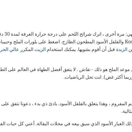
إذا كنت تملي
(والحواف) بسخاء مع ملح Kosher والفلفل الأسود المطحون الطازج. اضغط على بلورات المل
من
الزبدة
قبل أن أقوم بشويها. يمكنك استخدام
الزيت
المكرر
عالي الحرا
موعد الملح هو ذلك -
نقاش
. لا يتفق أفضل الطهاة في العالم على ال
بما أكثر غض). انت تحل الرياضيات.
المفروم ، وهذا يتعلق بالفلفل الأسود. بادئ ذي بدء ، دعونا نتفق على
الية.
ذلك الغبار الأسود الذي سبق بيعه في محلات البقالة. أعني كل حبات الفل