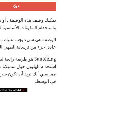
يمكنك وصف هذه الوصفة ، أو يم
واستخدام المكونات الأساسية للغ
الوصفة هي شيء يجب عليك مواص
عادة. جزء من ترسانة الطهي ال
Sautéeing هو طريقة 
استخدام الهليون حول سميكة مثل Sharpie - حوالي نصف بوصة (أو 1.25 سم).
مما يعني أنك تريد أن تكون سريع
في الوسط.