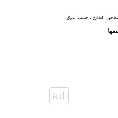
لمطحون الطازج ، حسب الذوق
عها
ad