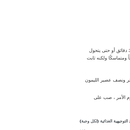
تسخين الزيت في مقلاة سوتيه ذات قاع ثقيل على نار متوسطة عالية. يُضاف البصل ويُقلى لمدة 2-3 دقائق أو حتى يتحول
 يصبح لونه أخضر ساطعاً ومتماسكًا ولكنه ثابت
زعتر ونصف عصير الليمون
م الأمر ، صب على
 التوجيهية الغذائية (لكل وجبة)