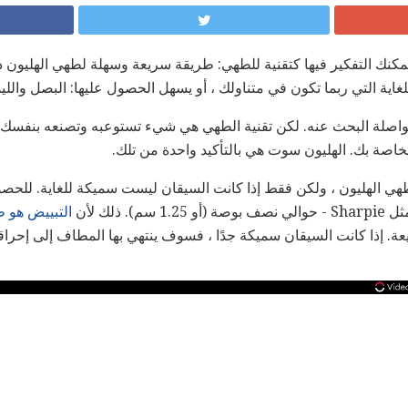
كنك التفكير فيها كتقنية للطهي: طريقة سريعة وسهلة لطهي الهليون دو
اية التي ربما تكون في متناولك ، أو يسهل الحصول عليها: البصل والليم
لة البحث عنه. لكن تقنية الطهي هي شيء تستوعبه وتصنعه بنفسك. 
خاصة بك. الهليون سوت هي بالتأكيد واحدة من تلك.
رائعة لطهي الهليون ، ولكن فقط إذا كانت السيقان ليست سميكة للغاية. للح
 ذلك لأن
التبييض هو ط
ة. إذا كانت السيقان سميكة جدًا ، فسوف ينتهي بها المطاف إلى إحراقها