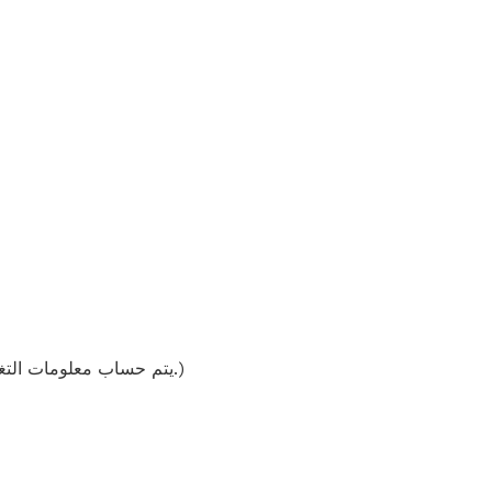
(يتم حساب معلومات التغذية على وصفاتنا باستخدام قاعدة بيانات المكونات ويجب اعتبارها تقديرية. قد تختلف النتائج الفردية.)