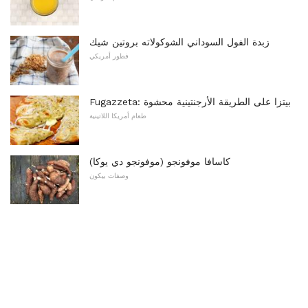
زبدة الفول السوداني الشوكولاته بروتين شيك
فطور أمريكي
Fugazzeta: بيتزا على الطريقة الأرجنتينية محشوة
طعام أمريكا اللاتينية
كاسافا موفونجو (موفونجو دي يوكا)
وصفات بيكون