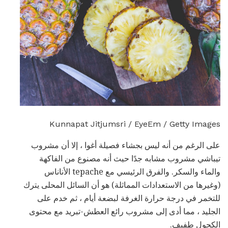
Kunnapat Jitjumsri / EyeEm / Getty Images
على الرغم من أنه ليس بجشاء فصيلة أغوا ، إلا أن مشروب
تيباشي مشروب مشابه جدًا حيث أنه مصنوع من الفاكهة
والماء والسكر. والفرق الرئيسي مع tepache الأناناس
(وغيرها من الاستعدادات المماثلة) هو أن السائل المحلى يترك
للتخمر في درجة حرارة الغرفة لبضعة أيام ، ثم خدم على
الجليد ، مما أدى إلى مشروب رائع العطش-تبريد مع محتوى
الكحول طفيف.