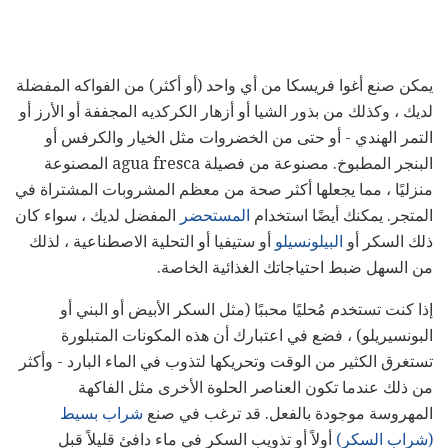
يمكن صنع أغوا فريسكا من أي واحد (أو أكثر) من الفواكه المفضلة
لديك ، وكذلك من بذور الشيا أو أزهار الكركديه المجففة أو الأرز أو
التمر الهندي - أو حتى من الخضروات مثل الخيار والكرفس أو
البنجر المطبوخ. مصنوعة من فصيلة agua fresca المصنوعة
منزليًا ، مما يجعلها أكثر صحة من معظم المشروبات المشتراة في
المتجر. يمكنك أيضًا استخدام
المستحضر
المفضل لديك ، سواء كان
ذلك السكر أو
البيلونسيلو
أو ستيفيا أو التحلية الاصطناعية ، لذلك
من السهل ضبط احتياجاتك الغذائية الخاصة.
إذا كنت تستخدم مُحليًا محببًا (مثل السكر الأبيض أو البني أو
البونسيريلو) ، فضع في اعتبارك أن هذه المكونات المتبلورة
تستغرق الكثير من الوقت وتحريكها لتذوب في الماء البارد - وأكثر
من ذلك عندما تكون العناصر الحلوة الأخرى مثل الفاكهة
المهروسة موجودة بالفعل. قد ترغب في صنع
شراب بسيط
(شراب السكر)
أولاً أو تذويب السكر في ماء دافئ قليلاً قبل