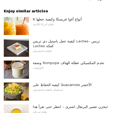
Enjoy similar articles
6 أنواع أغوا فريسكا وكيفية جعلها
طعام أمريكا اللاتينية
كيفية جعل باستيل دي تريس Leches- تريس
Leches كعكة
الطعام المكسيكي
وصفة Rompope تخدم المكسيكي عطلة الهتاف
الكوكتيلات
كيفية الحفاظ على Guacamole الأخضر
استكشاف الطعام المكسيكي
مخزن عصير البرتقال اشترى - انتظر حتى تقرأ هذا!
طعام امريكي