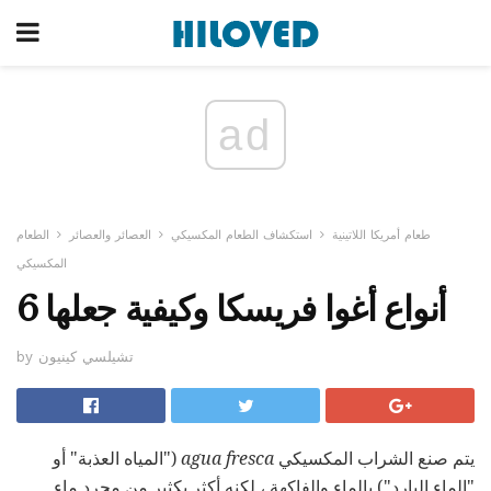
ad
طعام أمريكا اللاتينية
استكشاف الطعام المكسيكي
العصائر والعصائر
الطعام
المكسيكي
6 أنواع أغوا فريسكا وكيفية جعلها
by تشيلسي كينيون
يتم صنع الشراب المكسيكي
agua fresca
("المياه العذبة" أو
"الماء البارد") بالماء والفاكهة ، لكنه أكثر بكثير من مجرد ماء