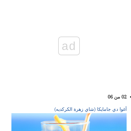
ad
02 من 06
أغوا دي جامايكا (شاي زهرة الكركديه)