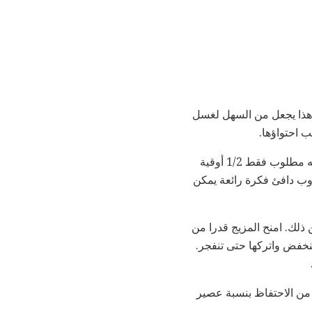
 هذا يجعل من السهل لغسل
 احتواؤها.
يتم استخدام البيرة الجذر في هذه الوصفة كنكهة لهجة بنفس الطريقة التي تستخدم بها التوابل. لاحظ أنه مطلوب فقط 1/2 أوقية
 لمشروب دافئ فكرة رائعة يمكن
ذلك. امنح المزيج قدرا من
نخفض واتركها حتى تنفجر.
اسبة. تأكد من الاحتفاظ بنسبة عصير