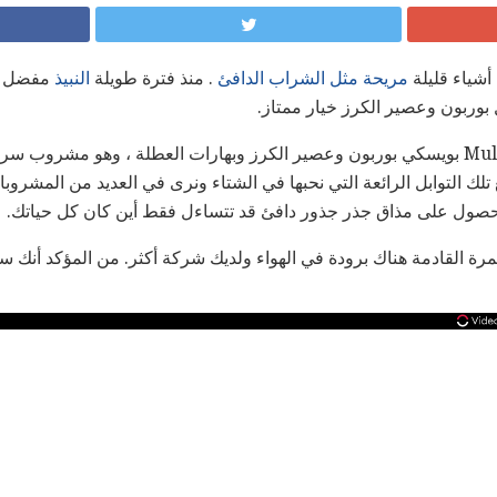
أشياء قليلة
مريحة مثل الشراب الدافئ
. منذ فترة طويلة
النبيذ
مفضل ال
 بوربون وعصير الكرز خيار ممتاز.
يتميز Mulled Spice Cheribundi بويسكي بوربون وعصير الكرز وبهارات العطلة ، وهو
لك التوابل الرائعة التي نحبها في الشتاء ونرى في العديد من المشروبات
حصول على مذاق جذر جذور دافئ قد تتساءل فقط أين كان كل حياتك.
مرة القادمة هناك برودة في الهواء ولديك شركة أكثر. من المؤكد أنك ست