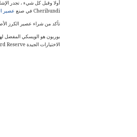
Cheribundi في صنع
عصير ال
تأكد من شراء عصير الكرز الأص
بوربون هو الويسكي المفضل لهذا
الاختيارات الجيدة Woodford Reserve و Maker's Mark ولبوربون أكثر قوة ، إما Wild Turkey 101 أو Knob Creek.