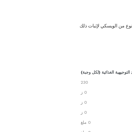
هي لكمة دافئة خفيفة للغاية لأن عصير الكرز هو أربعة أضعاف حجم الويسكي. إذا تم استخدام 80 نوع من الويسكي لإثبات ذلك
 التوجيهية الغذائية (لكل وجبة)
230
0 ز
0 ز
0 ز
0 ملغ