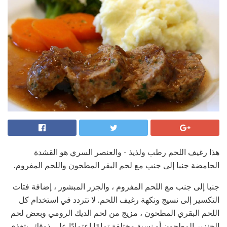
هذا رغيف اللحم رطب ولذيذ - والعنصر السري هو القشدة
الحامضة جنبا إلى جنب مع لحم البقر المطحون واللحم المفروم.
جنبا إلى جنب مع اللحم المفروم ، والجزر المبشور ، إضافة فتات
التكسير إلى نسيج ونكهة رغيف اللحم. لا تتردد في استخدام كل
اللحم البقري المطحون ، مزيج من لحم الديك الرومي وبعض لحم
الخنزير المطحون أو نسبة مختلفة تمامًا اعتمادًا على ذوقك. يتغذى