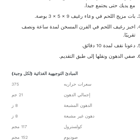
مع يديك حتى يجتمع جيدا.
بات مزيج اللحم في وعاء رغيف 9 × 5 × 3 بوصة.
اخبز رغيف اللحم في الفرن المسخن لمدة ساعة ونصف
تقريبًا.
دعونا نقف لمدة 10 دقائق.
صفي الدهون ونقلها إلى طبق التقديم.
المبادئ التوجيهية الغذائية (لكل وجبة)
سعرات حراريه
375
إجمالي الدهون
21 جم
الدهون المشبعة
8 ز
دهون غير مشبعة
8 ز
كولسترول
117 مجم
صوديوم
152 مجم