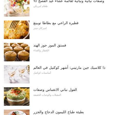
10 وصفات نباتية ونباتية لقائمة عشاء عيد الفصح
طعام امريكي
فطيرة الراعي مع بطاطا توبينغ
اميركان مينز
فستق الموز جوز الهند
الإفطار والغداء
ذا كلاسيك جين مارتيني: أشهر كوكتيل في العالم
أساسيات كوكتيل
الفول نباتي الانغماس وصفات
المقبلات والوجبات الخفيفة
بطيئة طباخ الليمون الدجاج والجزر