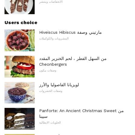
الانخفاضات وينتشر
Users choice
Hiveiscus Hibiscus مارتيني وصفة
المشروبات والكوكتيلات
من السهل الفطر ، لحم الخنزير المقدد
Cheonbergers
وصفات بيكون
لويزيانا الفاصوليا والأرز
وصفات الخضروات
Panforte: An Ancient Christmas Sweet من
سيينا
الحلويات الايطالية