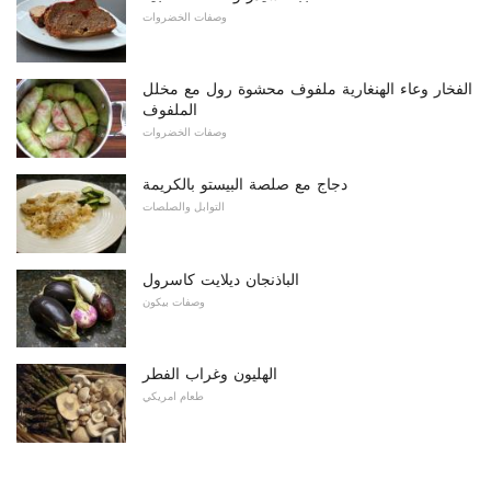
وصفات الخضروات
الفخار وعاء الهنغارية ملفوف محشوة رول مع مخلل
الملفوف
وصفات الخضروات
دجاج مع صلصة البيستو بالكريمة
التوابل والصلصات
الباذنجان ديلايت كاسرول
وصفات بيكون
الهليون وغراب الفطر
طعام امريكي