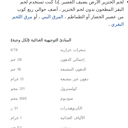
لحم الخنزير الأرض يضيف العصير. إذا كنت تستخدم لحم
البقر المطحون بدون لحم الخنزير ، أضف حوالي ربع كوب
من عصير الخضار أو الطماطم ،
المرق البني
، أو
مرق اللحم
البقري
.
المبادئ التوجيهية الغذائية (لكل وجبة)
سعرات حراريه
678
إجمالي الدهون
38 جم
الدهون المشبعة
18 جم
دهون غير مشبعة
13 غرام
كولسترول
311 مجم
صوديوم
995 مجم
الكربوهيدرات
31 ز
الألياف الغذائية
1 غرام
بروتين
52 جم