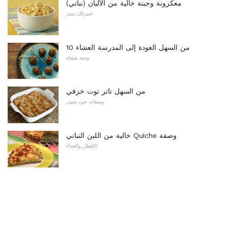
معكرونة وجبنة خالية من الألبان (نباتي)
اميركان مينز
10 من السهل العودة إلى المدرسة العشاء
وجبة عشاء
من السهل تاتر توت خزفي
وصفات جبن شيدر
خالية من اللبن النباتي Quiche وصفة
الإفطار والغداء