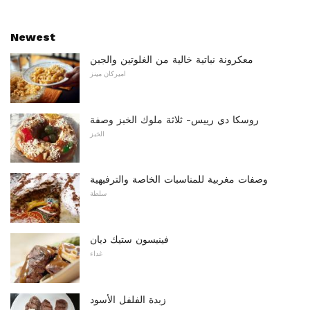
Newest
معكرونة نباتية خالية من الغلوتين والجبن
اميركان مينز
روسكا دي رييس- ثلاثة ملوك الخبز وصفة
الخبز
وصفات مغربية للمناسبات الخاصة والترفيهية
سلطة
فينيسون ستيك ديان
غداء
زبدة الفلفل الأسود