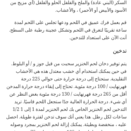
السكر (البني عادة) والملح والفلفل الحلو والفلفل (أي مزيج من
الأسود والأبيض أو الأحمر) ، والأعشاب.
قم بعمل فرك عميق في اللحم ودعها تجلس على اللحم لمدة
ساعة تقريبًا لتغرق في اللحم وتشكل عجينة رطبة على السطح.
أنت الآن على استعداد للتدخين.
تدخين
يتم توفير دخان لحم الخنزير سحبت من قبل جوز و / أو البلوط.
في حين يمكنك استخدام أي خشب معتدل هذه هي الأخشاب
التقليدية. ستحتاج إلى درجة حرارة حتى حوالي 225 درجة
فهرنهايت / 100 درجة مئوية. تحتاج إلى إبقاء درجة حرارة المدخن
أقل من 265 درجة فهرنهايت / 130 درجة مئوية بغض النظر عن
أي شيء. درجة الحرارة العالية جدًا ستجعل اللحم قاسيًا. تريد
التدخين لحم الخنزير الخاص بك لحم الخنزير لمدة 1 إلى 1 1/2
ساعات لكل رطل. هذا يعني أنك سوف تدخن لفترة طويلة. احصل
عليه ، منخفضة وبطيئة. يمكنك إزالة لحم الخنزير بمجرد وصوله