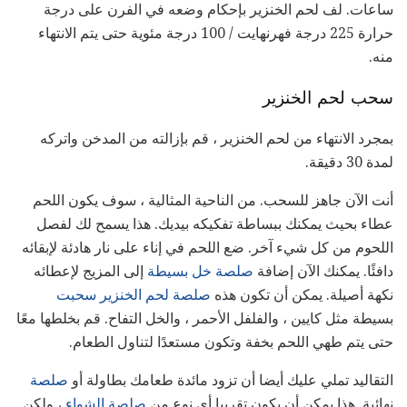
ساعات. لف لحم الخنزير بإحكام وضعه في الفرن على درجة
حرارة 225 درجة فهرنهايت / 100 درجة مئوية حتى يتم الانتهاء
منه.
سحب لحم الخنزير
بمجرد الانتهاء من لحم الخنزير ، قم بإزالته من المدخن واتركه
لمدة 30 دقيقة.
أنت الآن جاهز للسحب. من الناحية المثالية ، سوف يكون اللحم
عطاء بحيث يمكنك ببساطة تفكيكه بيديك. هذا يسمح لك لفصل
اللحوم من كل شيء آخر. ضع اللحم في إناء على نار هادئة لإبقائه
دافئًا. يمكنك الآن إضافة
صلصة خل بسيطة
إلى المزيج لإعطائه
نكهة أصيلة. يمكن أن تكون هذه
صلصة لحم الخنزير سحبت
بسيطة مثل كايين ، والفلفل الأحمر ، والخل التفاح. قم بخلطها معًا
حتى يتم طهي اللحم بخفة وتكون مستعدًا لتناول الطعام.
التقاليد تملي عليك أيضا أن تزود مائدة طعامك بطاولة أو
صلصة
نهائية. هذا يمكن أن يكون تقريبا أي نوع من
صلصة الشواء
، ولكن