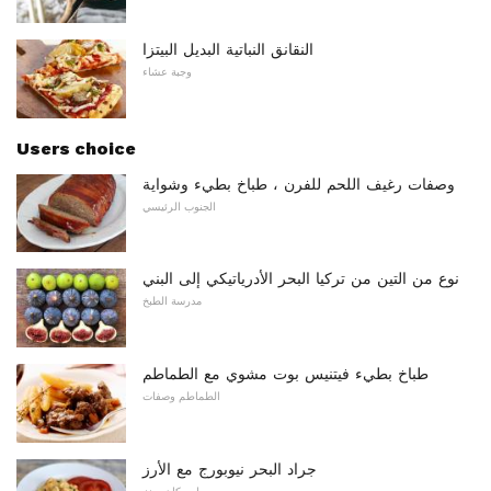
النقانق النباتية البديل البيتزا
وجبة عشاء
Users choice
وصفات رغيف اللحم للفرن ، طباخ بطيء وشواية
الجنوب الرئيسي
نوع من التين من تركيا البحر الأدرياتيكي إلى البني
مدرسة الطبخ
طباخ بطيء فيتنيس بوت مشوي مع الطماطم
الطماطم وصفات
جراد البحر نيوبورج مع الأرز