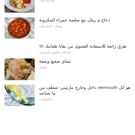
اميركان مينز
دجاج و ربيان مع صلصة حمراء للمكرونة
وصفات الخضروات
10 طرق رائعة للاستفادة القصوى من بقايا طعامك
المقبلات اللحوم والدواجن
تشاي صقيع وصفة
الشاي
داخل وخارج مارتيني: شطف من Vermouth هو كل
ما تحتاجه
الكوكتيلات