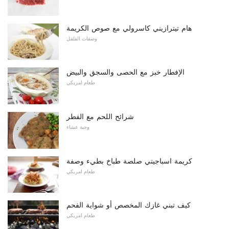
هام تيترازيني كاسرولي مع صوص الكريمة
وصفات الفلفل
الإفطار خبز مع الحصى والسجق والبيض
طعام امريكي
شرائح اللحم مع الفطر
وجبة عشاء
كريمة اسباجيتي صلصة طباخ بطيء وصفة
طعام امريكي
كيف تبني غازك المخصص أو شواية الفحم
طعام امريكي