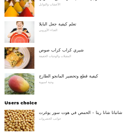
الأعشاب والتوابل
تعلم كيفية جعل البايلا
الغذاء الأوروبي
شيري كراب كراب صوص
المقبلات والوجبات الخفيفة
كيفية قطع وتحضير المانجو الطازج
وجبة اسيوية
Users choice
شاتباتا شانا ريتا - الحمص في هوت سور يوغرت
جوانب الخضروات