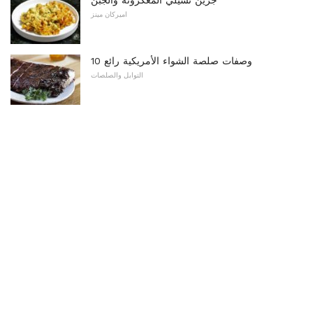
جرين تشيلي المعكرونة والجبن
اميركان مينز
10 وصفات صلصة الشواء الأمريكية رائع
التوابل والصلصات