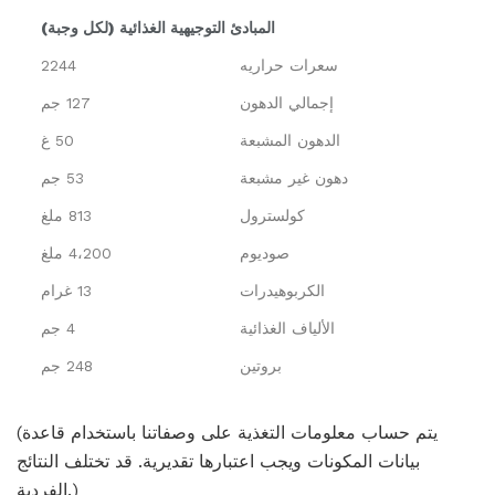
المبادئ التوجيهية الغذائية (لكل وجبة)
سعرات حراريه
2244
إجمالي الدهون
127 جم
الدهون المشبعة
50 غ
دهون غير مشبعة
53 جم
كولسترول
813 ملغ
صوديوم
4،200 ملغ
الكربوهيدرات
13 غرام
الألياف الغذائية
4 جم
بروتين
248 جم
(يتم حساب معلومات التغذية على وصفاتنا باستخدام قاعدة
بيانات المكونات ويجب اعتبارها تقديرية. قد تختلف النتائج
الفردية.)