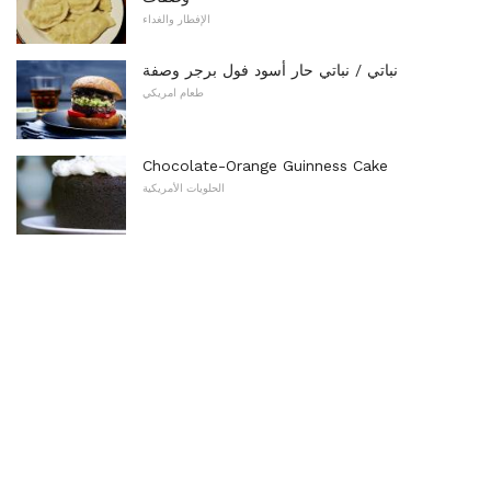
الإفطار والغداء
نباتي / نباتي حار أسود فول برجر وصفة
طعام امريكي
Chocolate-Orange Guinness Cake
الحلويات الأمريكية