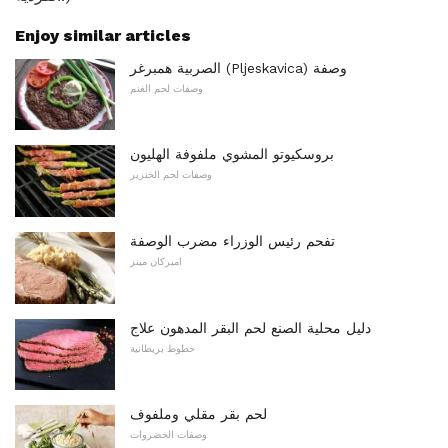
Enjoy similar articles
الصربية همبرغر (Pljeskavica) وصفة
وصفات لحم الغنم
بروسكيوتو المشوي ملفوفة الهليون
وصفات لحم الخنزير
تفحم رئيس الوزراء مضرب الوصفة
اميركان مينز
دليل محلية الصنع لحم البقر المدهون علاج
خطوط بريطانية
لحم بقر مقلي وملفوف
وصفات الخضروات