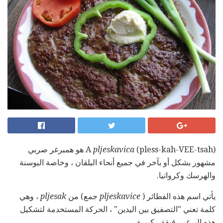
pljeskavica
A
(pless-kah-VEE-tsah) هو همبرغر صربي
مشهور بشكل أو بآخر في جميع أنحاء البلقان ، وخاصة البوسنة
والهرسك وكرواتيا.
يأتي اسم هذه الفطائر (
pljeskavice
جمع) من
pljesak
، وهي
كلمة تعني "التصفيق بين اليدين" ، الحركة المستخدمة لتشكيل
هذه البرغر رقيقة ، كبيرة.