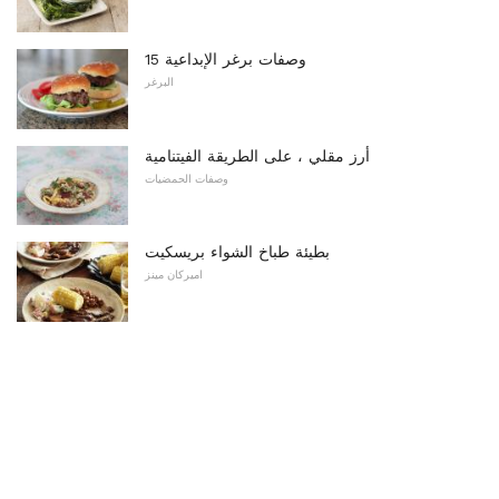
15 وصفات برغر الإبداعية
البرغر
أرز مقلي ، على الطريقة الفيتنامية
وصفات الحمضيات
بطيئة طباخ الشواء بريسكيت
اميركان مينز