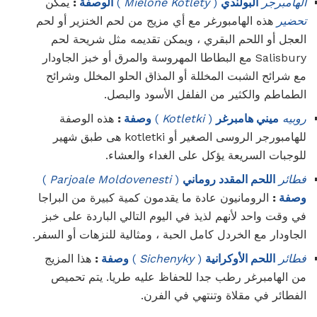
الهامبرجر
البولندي
(
Kotlety
Mielone
)
الوصفة
:
يمكن
تحضير
هذه الهامبورغر مع أي مزيج من لحم الخنزير أو لحم
العجل أو اللحم البقري ، ويمكن تقديمه مثل شريحة لحم
Salisbury مع البطاطا المهروسة والمرق أو خبز الجاودار
مع شرائح الشبت المخللة أو المذاق الحلو المخلل وشرائح
الطماطم والكثير من الفلفل الأسود والبصل.
روبيه
ميني هامبرغر
(
Kotletki
)
وصفة
:
هذه الوصفة
للهامبورجر الروسى الصغير أو kotletki هى طبق شهير
للوجبات السريعة يؤكل على الغداء والعشاء.
فطائر
اللحم المقدد روماني
(
Parjoale Moldovenesti
)
وصفة
:
الرومانيون عادة ما يقدمون كمية كبيرة من البراجا
في وقت واحد لأنهم لذيذ في اليوم التالي الباردة على خبز
الجاودار مع الخردل كامل الحبة ، ومثالية للنزهات أو السفر.
فطائر
اللحم الأوكرانية
(
Sichenyky
)
وصفة
:
هذا المزيج
من الهامبرغر رطب جدا للحفاظ عليه طريا. يتم تحميص
الفطائر في مقلاة وتنتهي في الفرن.