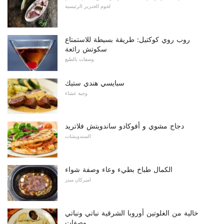
لحوم الخنزير الرئيسية
روب روي كوكتيل: طريقة بسيطة للاستمتاع
سكوتش رائعة
وصفات بالطبع
سبايسي هندي ستيك
وجبة عشاء
دجاج مشوي و أفوكادو ساندويتش فلاتريد
السندويشات
الكمال طباخ بطيء وعاء وصفة شواء
اميركان مينز
خالية من الغلوتين أوروبا الشرقية نباتي ونباتي
وصفات