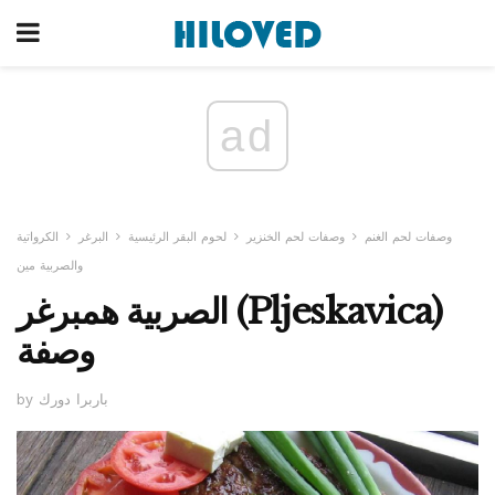
ad
وصفات لحم الغنم
وصفات لحم الخنزير
لحوم البقر الرئيسية
البرغر
الكرواتية
والصربية مين
الصربية همبرغر (Pljeskavica)
وصفة
by باربرا دورك