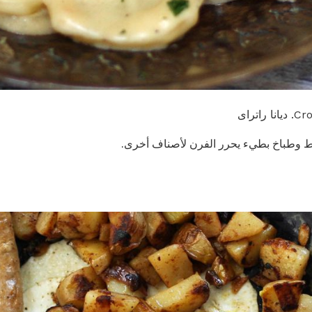
تراى
يط وطباخ بطيء يحرر الفرن لأصناف أخرى.