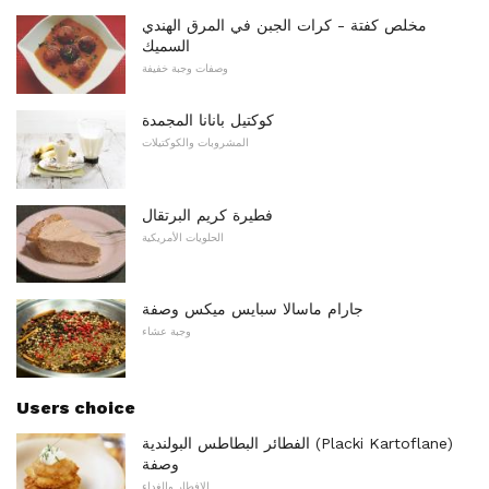
مخلص كفتة - كرات الجبن في المرق الهندي
السميك
وصفات وجبة خفيفة
كوكتيل بانانا المجمدة
المشروبات والكوكتيلات
فطيرة كريم البرتقال
الحلويات الأمريكية
جارام ماسالا سبايس ميكس وصفة
وجبة عشاء
Users choice
الفطائر البطاطس البولندية (Placki Kartoflane)
وصفة
الإفطار والغداء