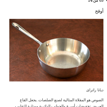
03 من 14
أوقح
ديانا راتراى
الصوص هو المقلاة المثالية لصنع الصلصات. يجعل القاع
العريض تخفيضات أسرع والجوانب الدائرية ممتازة للتقليب