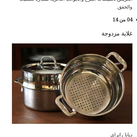
والخفق.
04 من 14
غلاية مزدوجة
ديانا راتراى