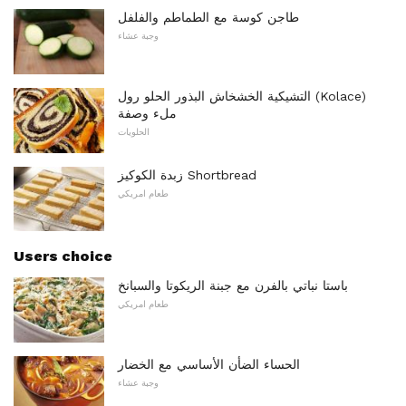
طاجن كوسة مع الطماطم والفلفل
وجبة عشاء
التشيكية الخشخاش البذور الحلو رول (Kolace)
ملء وصفة
الحلويات
زبدة الكوكيز Shortbread
طعام امريكي
Users choice
باستا نباتي بالفرن مع جبنة الريكوتا والسبانخ
طعام امريكي
الحساء الضأن الأساسي مع الخضار
وجبة عشاء