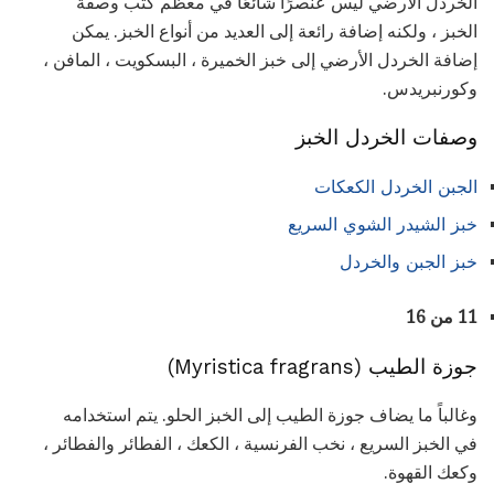
الخردل الأرضي ليس عنصرًا شائعًا في معظم كتب وصفة
الخبز ، ولكنه إضافة رائعة إلى العديد من أنواع الخبز. يمكن
إضافة الخردل الأرضي إلى خبز الخميرة ، البسكويت ، المافن ،
وكورنبريدس.
وصفات الخردل الخبز
الجبن الخردل الكعكات
خبز الشيدر الشوي السريع
خبز الجبن والخردل
11 من 16
جوزة الطيب (Myristica fragrans)
وغالباً ما يضاف جوزة الطيب إلى الخبز الحلو. يتم استخدامه
في الخبز السريع ، نخب الفرنسية ، الكعك ، الفطائر والفطائر ،
وكعك القهوة.