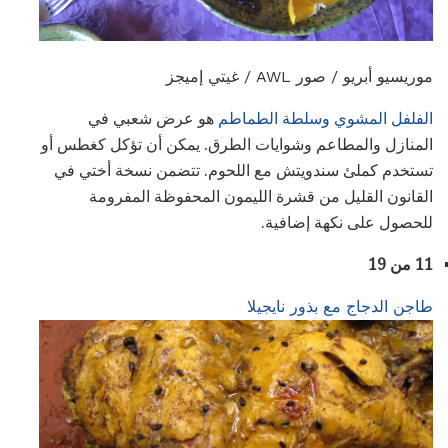
موريسيو أبريو / صور AWL / غيتي إميجز
الفلفل المشوي
وسلطة الطماطم
هو عرض شعبي في
المنازل والمطاعم وشوايات الطرق. يمكن أن تؤكل كغطس أو
تستخدم كملئ سندويتش مع اللحوم. تتضمن نسخة أختي في
القانون القليل من قشرة الليمون المحفوظة المفرومة
للحصول على نكهة إضافية.
11 من 19
طاجن الدجاج مع بذور نايجيلا