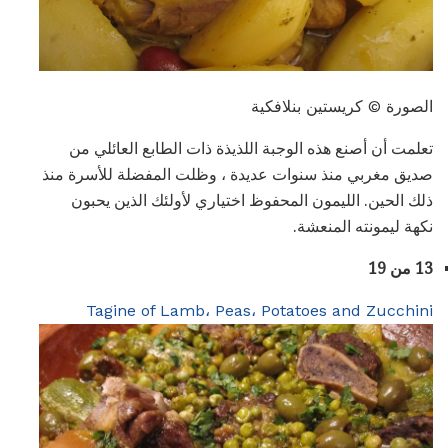
الصورة © كريستين بنلافكية
تعلمت أن أصنع هذه الوجبة اللذيذة ذات الطابع العائلي من
صديق مغربي منذ سنوات عديدة ، وظلت المفضلة للأسرة منذ
ذلك الحين. الليمون المحفوظ اختياري لأولئك الذين يحبون
نكهة ليمونته المنعشة.
13 من 19
Tagine of Lamb، Peas، Potatoes and Zucchini