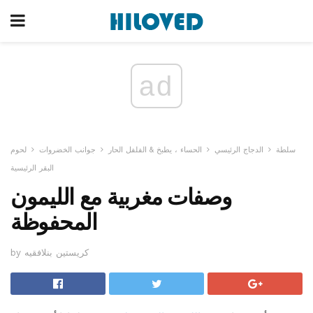
ad
سلطة
الدجاج الرئيسي
الحساء ، يطبخ & الفلفل الحار
جوانب الخضروات
لحوم
البقر الرئيسية
وصفات مغربية مع الليمون
المحفوظة
by كريستين بنلافقيه